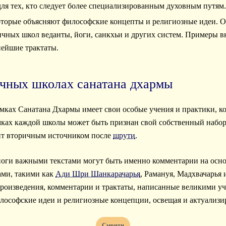
ля тех, кто следует более специализированным духовным путям.
которые объясняют философские концепты и религиозные идеи. О
чных школ веданты, йоги, санкхьи и других систем. Примеры в
нейшие трактаты.
ичных школах санатана дхармы
амках Санатана Дхармы имеет свои особые учения и практики, к
мках каждой школы может быть признан свой собственный набор
ит вторичным источником после
шрути
.
йоги важными текстами могут быть именно комментарии на осн
ами, такими как
Ади Шри Шанкарачарья
, Рамануя, Мадхвачарья 
произведения, комментарии и трактаты, написанные великими у
лософские идеи и религиозные концепции, освещая и актуализир
Смрити