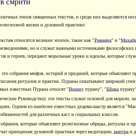
ов смрити
зличных типов священных текстов, и среди них выделяются нес
религиозной жизни и духовной практике:
екстам относятся великие эпопеи, такие как "
Рамаяна
" и "
Махабх
изведениями, но и служат важными источниками философских 
ов и героев, передают моральные уроки и идеалы, которые служ
 это собрания мифов, историй и преданий, которые объясняют п
 описания ритуалов и практик. Пураны охватывают широкий спек
амых известных Пурана относят "
Вишну
пурану", "
Шива
пурану"
ческие Руководства): эти тексты служат основой для морали, з
ициях. Одним из наиболее известных дхарма-шастр является "Ма
 обязанностей для различных каст и социальных классов.
 собрания, которые объясняют религиозные обряды, ритуалы и п
 учат принципам духовной практики через медитацию,
мантра
и д