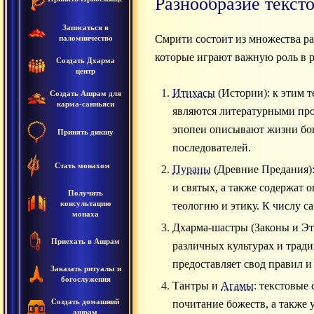
Разнообразие текст
Записаться в
Смрити состоит из множества ра
паломничество
которые играют важную роль в 
Создать Дхарма
центр
Итихасы
(Истории): к этим т
Создать Ашрам для
карма-санньяси
являются литературными про
эпопеи описывают жизни бог
Принять дикшу
последователей.
Стать монахом
Пураны
(Древние Предания):
и святых, а также содержат
Получить
консультацию
теологию и этику. К числу с
монаха
Дхарма-шастры (Законы и Эти
Приехать в Ашрам
различных культурах и трад
предоставляет свод правил и
Заказать ритуалы и
богослужения
Тантры и
Агамы
: текстовые
Создать домашний
почитание божеств, а также
ашрам