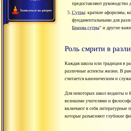
предоставляют руководство д
Записаться на ритрит
Сутры
: краткие афоризмы, 
фундаментальными для разли
Брахма сутры
" и другие важ
Роль смрити в разл
Каждая школа или традиция в р
различные аспекты жизни. В ра
считается каноническим и служ
Для некоторых школ веданты и 
великими учителями и философ
включают в себя литературные 
которые разъясняют глубокие фи