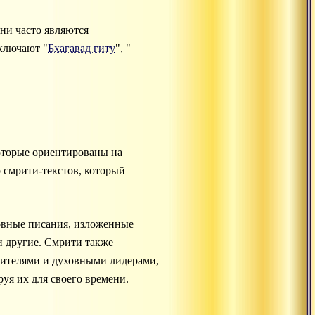
ни часто являются
ключают "
Бхагавад гиту
", "
оторые ориентированы на
 смрити-текстов, который
овные писания, изложенные
и другие. Смрити также
чителями и духовными лидерами,
уя их для своего времени.