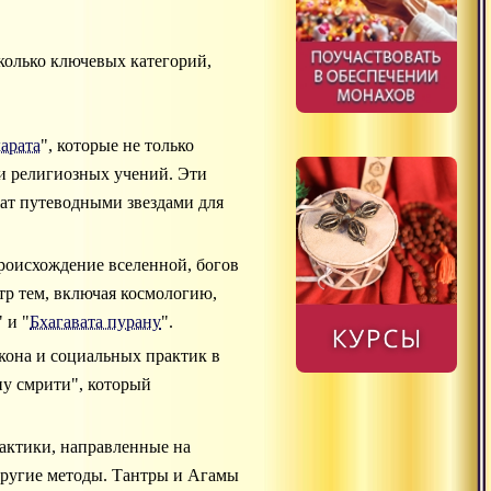
колько ключевых категорий,
арата
", которые не только
и религиозных учений. Эти
ат путеводными звездами для
роисхождение вселенной, богов
тр тем, включая космологию,
 и "
Бхагавата пурану
".
акона и социальных практик в
ну смрити", который
рактики, направленные на
ругие методы. Тантры и Агамы