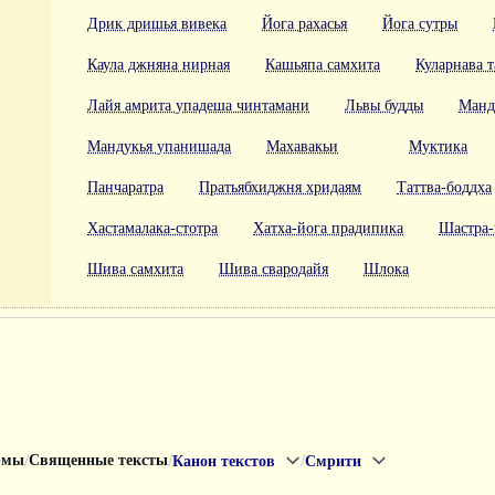
Дрик дришья вивека
Йога рахасья
Йога сутры
Каула джняна нирная
Кашьяпа самхита
Куларнава т
Лайя амрита упадеша чинтамани
Львы будды
Манд
Мандукья упанишада
Махавакьи
Муктика
Панчаратра
Пратьябхиджня хридаям
Таттва-боддха
Хастамалака-стотра
Хатха-йога прадипика
Шастра-
Шива самхита
Шива свародайя
Шлока
/
/
/
рмы
Священные тексты
Канон текстов
Смрити