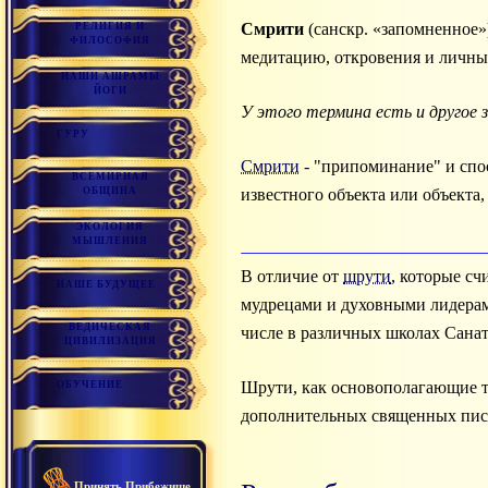
Смрити
(санскр. «запомненное»
РЕЛИГИЯ И
ФИЛОСОФИЯ
медитацию, откровения и личны
НАШИ АШРАМЫ
ЙОГИ
У этого термина есть и другое 
ГУРУ
Cмрити
- "припоминание" и спос
ВСЕМИРНАЯ
ОБЩИНА
известного объекта или объекта
ЭКОЛОГИЯ
МЫШЛЕНИЯ
В отличие от
шрути
, которые с
НАШЕ БУДУЩЕЕ
мудрецами и духовными лидерам
ВЕДИЧЕСКАЯ
числе в различных школах Сана
ЦИВИЛИЗАЦИЯ
Шрути, как основополагающие т
ОБУЧЕНИЕ
дополнительных священных пис
Принять Прибежище