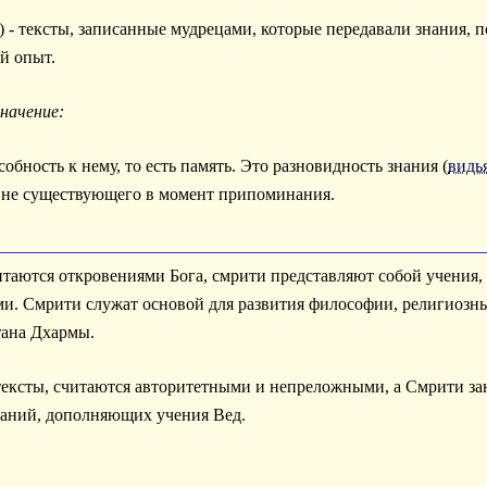
) - тексты, записанные мудрецами, которые передавали знания, 
й опыт.
значение:
обность к нему, то есть память. Это разновидность знания (
видь
, не существующего в момент припоминания.
читаются откровениями Бога, смрити представляют собой учения,
и. Смрити служат основой для развития философии, религиозны
тана Дхармы.
ексты, считаются авторитетными и непреложными, а Смрити за
аний, дополняющих учения Вед.