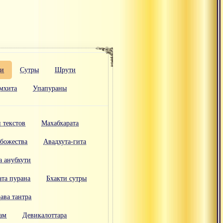
ти
Сутры
Шрути
мхита
Упапураны
 текстов
Махабхарата
 божества
Авадхута-гита
 анубхути
ата пурана
Бхакти сутры
ава тантра
ам
Девикалоттара