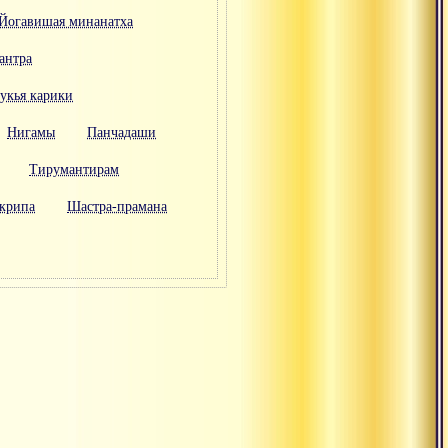
Йогавишая минанатха
антра
укья карики
Нигамы
Панчадаши
Тирумантирам
крипа
Шастра-прамана