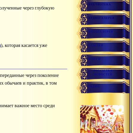
БИБЛИОТЕКА
полученные через глубокую
АУДИОГАЛЕРЕЯ
ФОТОГАЛЕРЕЯ
я
), которая касается уже
ССЫЛКИ
ФОРУМ
РАССЫЛКА
 переданные через поколение
НОВОСТЕЙ
х обычаев и практик, в том
РАДИО
нимает важное место среди