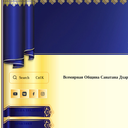
Всемирная Община Санатана Дха
Search
K
НАША ТРАДИЦИЯ
ПРАКТИКИ