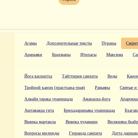
Агамы
Дополнительные тексты
Пураны
Смри
Араньяки
Брахманы
Итихасы
Максима
Са
Йога васиштха
Тайттирия самхита
Веды
Канон
Тройной канон (прастхана-трая)
Рамаяна
Святые и
Адвайя тарака упанишада
Аманаска-йога
Апарокша
Аштавакра гита
Брихадараньяка упанишада
Бхагав
Вивека мартанда
Вивека чудамани
Виджняна бхайр
Вопросы милинды
Гхеранда самхита
Датта даршан