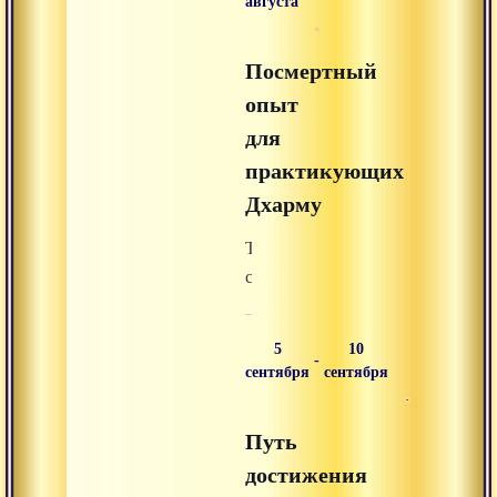
августа
Свами
Вишнудевананда
Посмертный
Гири,
опыт
который
для
пройдёт
с
практикующих
6
Дхарму
по
Темы
19
существования
сентября
после
в
смерти,
«Авадхута
5
10
-
перерождения,
сиддха
сентября
сентября
промежуточного
ашраме»,
состояния,
мы
Путь
подготовки
планируем
достижения
к
с