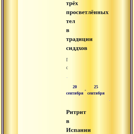
трёх
смерти
26
при
просветлённых
августа
жизни
(8
тел
и
дней)
в
помощи
паломничество
традиции
душам,
для
сиддхов
оставившим
получения
тело.
благословения
Практический
Даттатреи,
семинар
Рамалинги
и
и
священные
20
25
Рамана
-
инициации
сентября
сентября
Махарши.
с
Гуру
Ритрит
в
в
Индии
Испании