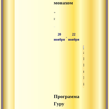
передает
монахом
ученику
«Гармонизация
и
балансировка
внутренней
20
22
-
энергии»
ноября
ноября
Программа
Гуру