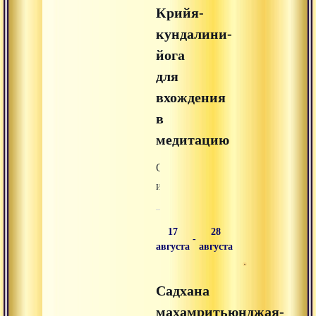
труднодоступные
Крийя-
и
кундалини-
практически
йога
закрытые
для
для
туристов-
вхождения
одиночек
в
районы
медитацию
высокогорного
Тибетского
Обучающий
плато.
и
практический
семинар
17
28
-
монаха
августа
августа
Раманатха,
часть
Садхана
№4
махамритьюнджая-
-