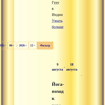
Гуру
в
Индии
Узнать
больше
-
Все
Очные
Онлайн
Архив
026
06
2026
12
Фильтр
9
18
-
августа
августа
Йога-
поход
к