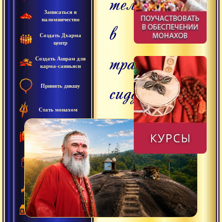
тел
Записаться в
паломничество
в
Создать Дхарма
центр
традиции
Создать Ашрам для
карма-санньяси
сиддхов
Принять дикшу
Стать монахом
Получить
консультацию
монаха
Приехать в Ашрам
Заказать ритуалы и
богослужения
Создать домашний
ашрам