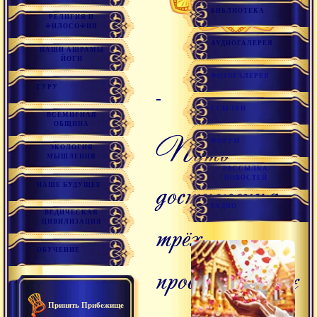
БИБЛИОТЕКА
РЕЛИГИЯ И
ФИЛОСОФИЯ
АУДИОГАЛЕРЕЯ
НАШИ АШРАМЫ
ЙОГИ
ФОТОГАЛЕРЕЯ
События
Обновления
ГУРУ
ССЫЛКИ
ВСЕМИРНАЯ
ОБЩИНА
Путь
ФОРУМ
ЭКОЛОГИЯ
МЫШЛЕНИЯ
РАССЫЛКА
достижения
НОВОСТЕЙ
НАШЕ БУДУЩЕЕ
РАДИО
ВЕДИЧЕСКАЯ
трёх
ЦИВИЛИЗАЦИЯ
ОБУЧЕНИЕ
просветлённых
Принять Прибежище