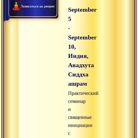
Записаться на ритрит
September
5
-
September
10,
Индия,
Авадхута
Сиддха
ашрам
Практический
семинар
и
священные
инициации
с