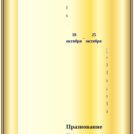
Пятидневный
медитационный
ритрит
в
10
25
-
сентябре
октября
октября
Празнование