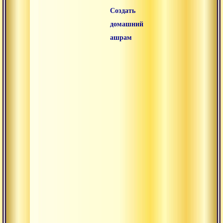
Создать
домашний
ашрам