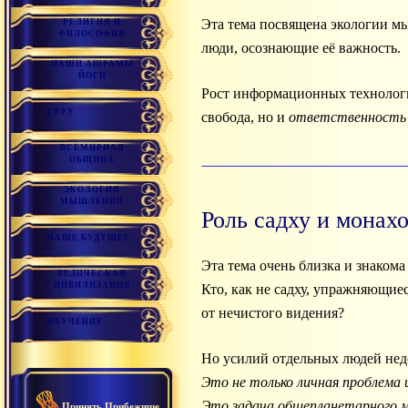
Эта тема посвящена экологии мышления — тому, как мы её понимаем с точки зрения учения, и тому, как её понимают другие,
РЕЛИГИЯ И
ФИЛОСОФИЯ
люди, осознающие её важность.
НАШИ АШРАМЫ
ЙОГИ
Рост информационных технологи
ГУРУ
свобода, но и
ответственность 
ВСЕМИРНАЯ
ОБЩИНА
ЭКОЛОГИЯ
МЫШЛЕНИЯ
Роль садху и монах
НАШЕ БУДУЩЕЕ
Эта тема очень близка и знаком
ВЕДИЧЕСКАЯ
ЦИВИЛИЗАЦИЯ
Кто, как не садху, упражняющие
от нечистого видения?
ОБУЧЕНИЕ
Но усилий отдельных людей нед
Это не только личная проблема 
Это задача общепланетарного 
Принять Прибежище