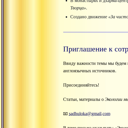
В монастырях и дхарма-цен
Творца»
.
Создано движение
«За чисто
Приглашение к сот
Ввиду важности темы мы будем п
англоязычных источников.
Присоединяйтесь!
Статьи, материалы о
Экологии м
📧
sadhuloka@gmail.com
В теме письма указывать:
«Экол