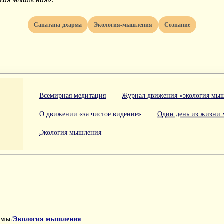
Санатана дхарма
Экология-мышления
Сознание
Всемирная медитация
Журнал движения «экология мы
О движении «за чистое видение»
Один день из жизни 
Экология мышления
/
рмы
Экология мышления