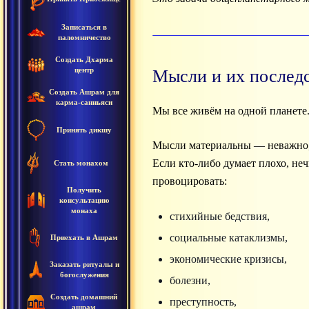
Записаться в
паломничество
Создать Дхарма
центр
Мысли и их послед
Создать Ашрам для
карма-санньяси
Мы все живём на одной планете
Принять дикшу
Мысли материальны — неважно, зн
Если кто-либо думает плохо, не
Стать монахом
провоцировать:
Получить
консультацию
монаха
стихийные бедствия,
социальные катаклизмы,
Приехать в Ашрам
экономические кризисы,
Заказать ритуалы и
богослужения
болезни,
Создать домашний
преступность,
ашрам