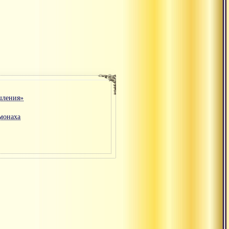
шления»
монаха