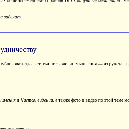
трах общины ежедневно проводятся
10-минутные медитации «Че
е видение»
.
рудничеству
убликовать здесь статьи по экологии мышления — из рунета, а 
ышления
и
Чистом видении
, а также фото и видео по этой теме м
огия мышления»
.