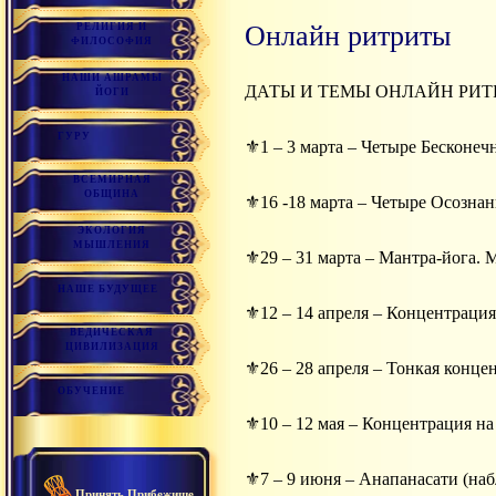
Онлайн ритриты
РЕЛИГИЯ И
ФИЛОСОФИЯ
НАШИ АШРАМЫ
ДАТЫ И ТЕМЫ ОНЛАЙН РИТ
ЙОГИ
ГУРУ
⚜1 – 3 марта – Четыре Бесконе
ВСЕМИРНАЯ
ОБЩИНА
⚜16 -18 марта – Четыре Осозна
ЭКОЛОГИЯ
МЫШЛЕНИЯ
⚜29 – 31 марта – Мантра-йога.
НАШЕ БУДУЩЕЕ
⚜12 – 14 апреля – Концентрация
ВЕДИЧЕСКАЯ
ЦИВИЛИЗАЦИЯ
⚜26 – 28 апреля – Тонкая конце
ОБУЧЕНИЕ
⚜10 – 12 мая – Концентрация на
⚜7 – 9 июня – Анапанасати (на
Принять Прибежище