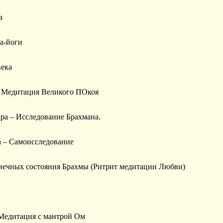
а
а-йоги
века
– Медитация Великого ПОкоя
ара – Исследование Брахмана.
а – Самоисследование
конечных состояния Брахмы (Ритрит медитации Любви)
 Медитация с мантрой Ом