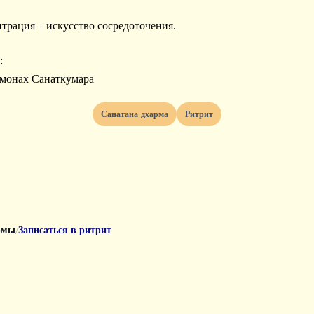
нтрация – искусство сосредоточения.
:
монах Санаткумара
Санатана дхарма
Ритрит
/
рмы
Записаться в ритрит