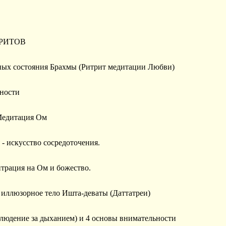
РИТОВ
чных состояния Брахмы (Ритрит медитации Любви)
нности
 Медитация Ом
 - искусство сосредоточения.
нтрация на Ом и божество.
 иллюзорное тело Ишта-деваты (Даттатреи)
блюдение за дыханием) и 4 основы внимательности