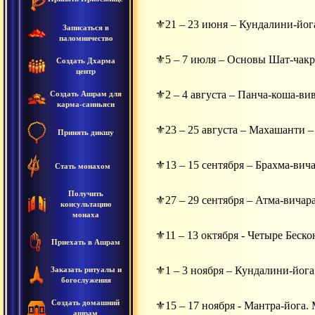
⚜21 – 23 июня – Кундалини-йог
Записаться в
паломничество
⚜5 – 7 июля – Основы Шат-чакр
Создать Дхарма
центр
⚜2 – 4 августа – Панча-коша-ви
Создать Ашрам для
карма-санньяси
⚜23 – 25 августа – Махашанти 
Принять дикшу
⚜13 – 15 сентября – Брахма-вич
Стать монахом
Получить
⚜27 – 29 сентября – Атма-вичар
консультацию
монаха
⚜11 – 13 октября - Четыре Бес
Приехать в Ашрам
⚜1 – 3 ноября – Кундалини-йога
Заказать ритуалы и
богослужения
Создать домашний
⚜15 – 17 ноября - Мантра-йога.
ашрам