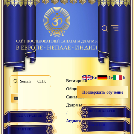
САЙТ ПОСЛЕДОВАТЕЛЕЙ САНАТАНА ДХАРМЫ
En
De
It
Всемирная
Search
K
Община
Поддержать обучение
Санатана
Дхармы
ВИДЕОГАЛЕРЕЯ
/
НАША ТРАДИЦИЯ
Аудиогалерея
МАГАЗИН
ПРАКТИКИ