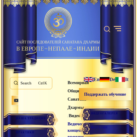
САЙТ ПОСЛЕДОВАТЕЛЕЙ САНАТАНА ДХАРМЫ
En
De
It
Всемирная
Search
K
Община
Поддержать обучение
Санатана
Дхармы
ВИДЕОГАЛЕРЕЯ
/
/
Видео лекции
НАША ТРАДИЦИЯ
Ведическая
МАГАЗИН
концепция
ПРАКТИКИ
времени