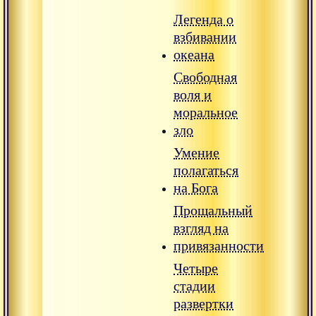
Легенда о
взбивании
океана
Свободная
воля и
моральное
зло
Умение
полагаться
на Бога
Прощальный
взгляд на
привязанности
Четыре
стадии
развертки