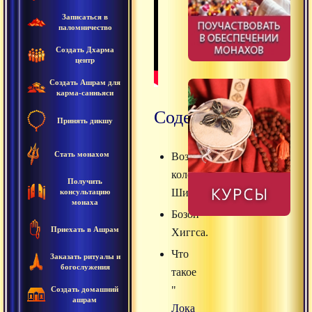
Записаться в
паломничество
Создать Дхарма
центр
Создать Ашрам для
карма-санньяси
Содержание
Принять дикшу
Стать монахом
Воздушная
колесница
Получить
Шивы.
консультацию
монаха
Бозон
Приехать в Ашрам
Хиггса.
Что
Заказать ритуалы и
богослужения
такое
"
Создать домашний
ашрам
Лока