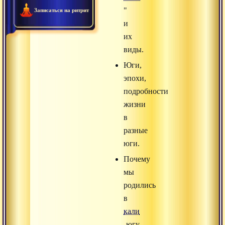
"
Записаться на ритрит
и
их
виды.
Юги,
эпохи,
подробности
жизни
в
разные
юги.
Почему
мы
родились
в
кали
-югу.