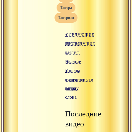
тантра
тантризм
«
СЛЕДУЮЩИЕ
ПРЕДЫДУЩИЕ
ВИДЕО
ВИДЕО
»
Как
Учение
Ганеша
о
получил
нереальности
голову
мира
слона
Последние
видео