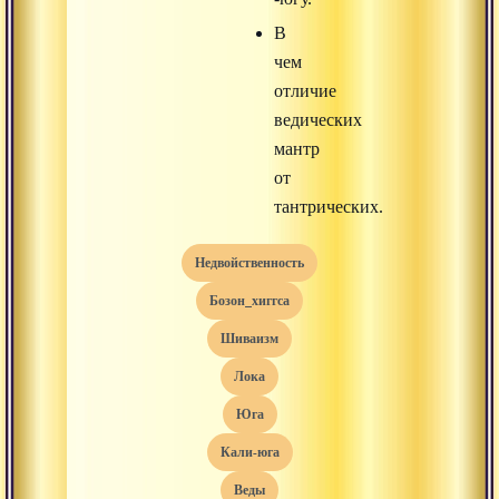
В
чем
отличие
ведических
мантр
от
тантрических.
недвойственность
бозон_хиггса
шиваизм
лока
юга
кали-юга
веды