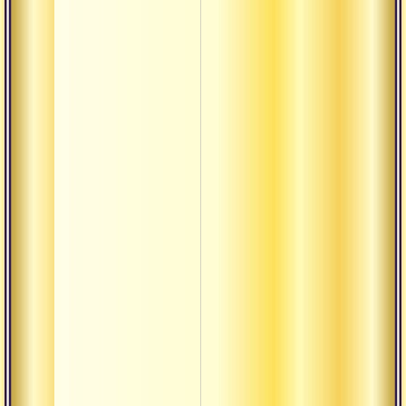
патра
Джая
Драшта
Дрик
Дришти
Дукха
Калпа-
врикша
Кама-таттва
Карта
Кирти
Кула
Кумбха