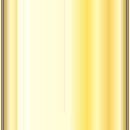
Питха
Прабхава
Правритти
Пратипакша
Пурна
Пурушакара
Пхала
Равностност
Сагуна
Садху-сева