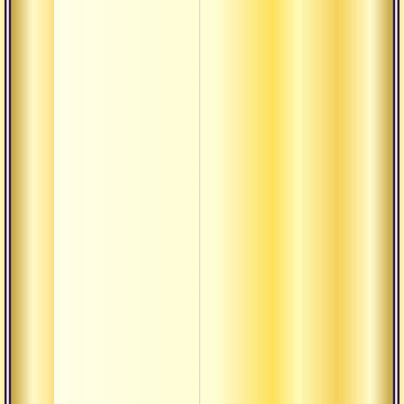
Манушья
Марма
Матх
Митхья
Нама
Намаскар
Намаха
Нидра
Ниранджана
Ниргуна
Нитья
Пати