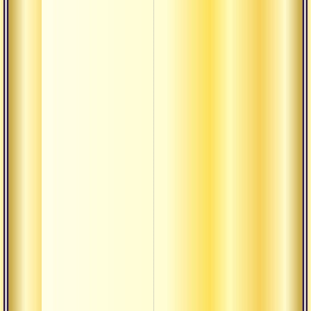
Кшатра
Кшая
Кшетра
Ладду
Лакшана
Лакшья
Линга
Лока-садхан
термины
Лока
Малини
Мандала
Мандир