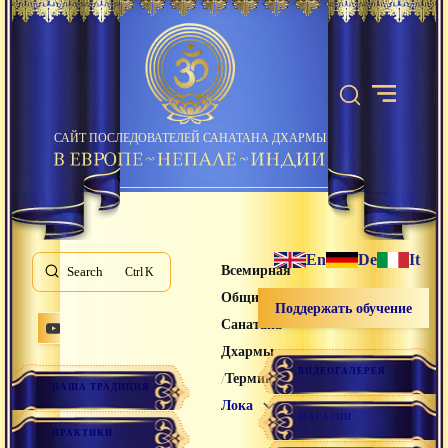
САЙТ ПОСЛЕДОВАТЕЛЕЙ САНАТАНА ДХАРМЫ
En
De
It
Всемирная
Search
K
Община
Поддержать обучение
Санатана
Дхармы
ВИДЕОГАЛЕРЕЯ
/
/
Термины
НАША ТРАДИЦИЯ
Лока
МАГАЗИН
ПРАКТИКИ