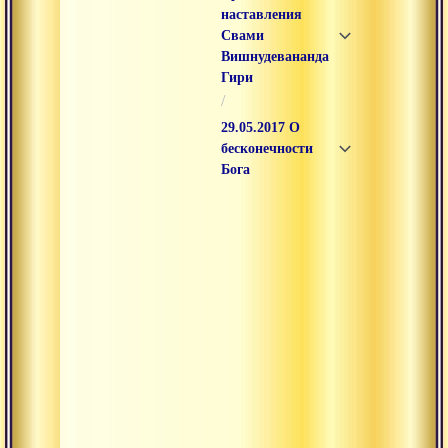
наставления
Свами
Вишнудевананда
Гири
/
29.05.2017 О
бесконечности
Бога