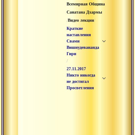
Всемирная Община
Санатана Дхармы
/
/
Видео лекции
Краткие
наставления
Свами
Вишнудевананда
Гири
/
27.11.2017
Никто никогда
не достигал
Просветления