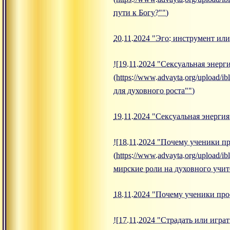
пути к Богу?"")
20.11.2024 "Эго: инструмент или
![19.11.2024 "Сексуальная энерг
(https://www.advayta.org/upload/
для духовного роста"")
19.11.2024 "Сексуальная энергия
![18.11.2024 "Почему ученики п
(https://www.advayta.org/upload
мирские роли на духовного учит
18.11.2024 "Почему ученики про
![17.11.2024 "Страдать или игра