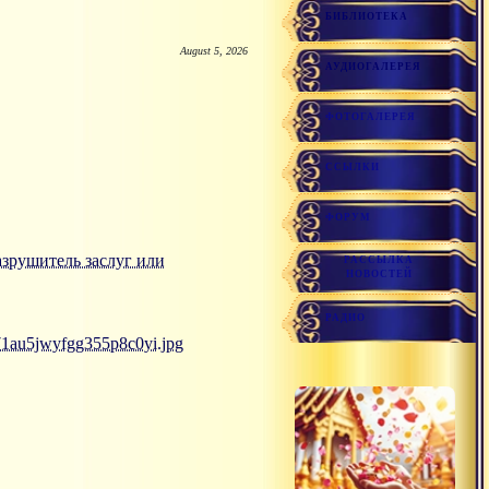
БИБЛИОТЕКА
August 5, 2026
АУДИОГАЛЕРЕЯ
ФОТОГАЛЕРЕЯ
ССЫЛКИ
ФОРУМ
 разрушитель заслуг или
РАССЫЛКА
НОВОСТЕЙ
РАДИО
71au5jwyfgg355p8c0yi.jpg