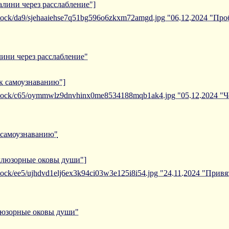
алини через расслабление"]
/iblock/da9/sjehaaiehse7q51bg596o6zkxm72amgd.jpg "06.12.2024 "П
ини через расслабление"
 к самоузнаванию"]
/iblock/c65/oymmwlz9dnvhinx0me8534188mqb1ak4.jpg "05.12.2024 "Ч
к самоузнаванию"
иллюзорные оковы души"]
iblock/ee5/ujhdvd1elj6ex3k94ci03w3e125i8i54.jpg "24.11.2024 "Пр
ллюзорные оковы души"