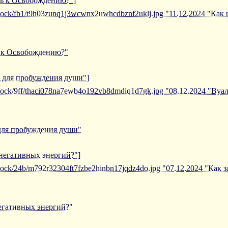
уть к Освобождению?"]
iblock/fb1/t9h03zunq1j3wcwnx2uwhcdbznf2uklj.jpg "11.12.2024 "Как
ь к Освобождению?"
в для пробуждения души"]
iblock/9ff/thaci078na7ewb4o192vb8dmdiq1d7gk.jpg "08.12.2024 "Ву
 для пробуждения души"
 негативных энергий?"]
iblock/24b/m792r32304ft7fzbe2hinbn17jqdz4do.jpg "07.12.2024 "Как
негативных энергий?"