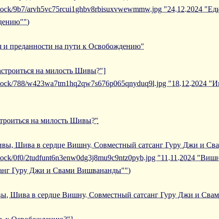
/iblock/9b7/arvh5vc75rcui1ghbv8rbisuxvwewmmw.jpg "24.12.2024 "Е
дению"")
я и преданности на пути к Освобождению"
настроиться на милость Шивы?"]
/iblock/788/w423wa7tm1hq2qw7s676p065qnyduq9l.jpg "18.12.2024 "
строиться на милость Шивы?"
Шивы, Шива в сердце Вишну. Совместный сатсанг Гуру Джи и С
/iblock/0f0/2tudfunt6n3enw0dg3j8mu9c9ntz0pyb.jpg "11.11.2024 "В
санг Гуру Джи и Свами Вишвананды"")
вы, Шива в сердце Вишну. Совместный сатсанг Гуру Джи и Св