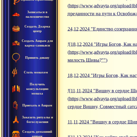
(https://www.advayta.org/upload
Записаться в
преданности на пути к Освобож
паломничество
Создать Дхарма
24.12.2024 "Единство созерцани
центр
Создать Ашрам для
![18.12.2024 "Игры Богов. Как 
карма-санньяси
(https://www.advayta.org/upload
Принять дикшу
милость Шивы?"")
Стать монахом
18.12.2024 "Игры Богов. Как на
Получить
консультацию
![11.11.2024 "Вишну в сердце 
монаха
(https://www.advayta.org/upload
Приехать в Ашрам
сердце Вишну. Совместный сат
Заказать ритуалы и
11.11.2024 "Вишну в сердце Ши
богослужения
Создать домашний
ашрам