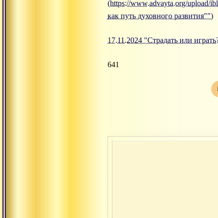
(https://www.advayta.org/upload
как путь духовного развития"")
17.11.2024 "Страдать или играть
641