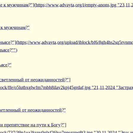
е к мужчинам?"](https://www.advayta.org/i/empty-anons.jpg "23.11
е к мужчинам?"
ньясе?"](https://www.advayta.org/upload/iblock/bf6/8gh4hs2sq5rvn
ньясе?"")
ьясе?"
осветленный от неожиданностей?"]
block/ffe/o5lutbxglwfm7mbh8ilav2kpj45grdaf.jpg "21.11.2024 "Застр
светленный от неожиданностей?"
ли препятствие на пути к Богу?"]
iblock/737/39p1ua3kspv0qlxf26lso7pnsgzpq8t3.jpg "20.11.2024 "Эго