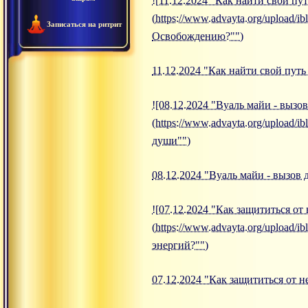
![11.12.2024 "Как найти свой п
(https://www.advayta.org/upload/
Записаться на ритрит
Освобождению?"")
11.12.2024 "Как найти свой пут
![08.12.2024 "Вуаль майи - вызо
(https://www.advayta.org/upload/
души"")
08.12.2024 "Вуаль майи - вызов
![07.12.2024 "Как защититься от
(https://www.advayta.org/upload/
энергий?"")
07.12.2024 "Как защититься от 