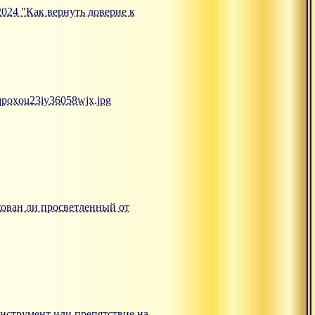
.2024 "Как вернуть доверие к
mqpoxou23iy36058wjx.jpg
ахован ли просветленный от
: инструмент или препятствие на