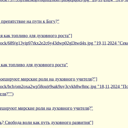
 препятствие на пути к Богу?"
ия как топливо для духовного роста"]
iblock/689/g13yip97rkx2e2c6y43dwp02gl3twd4x.jpg "19.11.2024 "Се
 как топливо для духовного роста"
роецируют мирские роли на духовного учителя?"]
/iblock/bcb/om2oxa2wp58oujr9sak9uy3cvkh8w8mc.jpg "18.11.2024 
еля?"")
ецируют мирские роли на духовного учителя?"
ть? Свобода воли как путь духовного развития"]