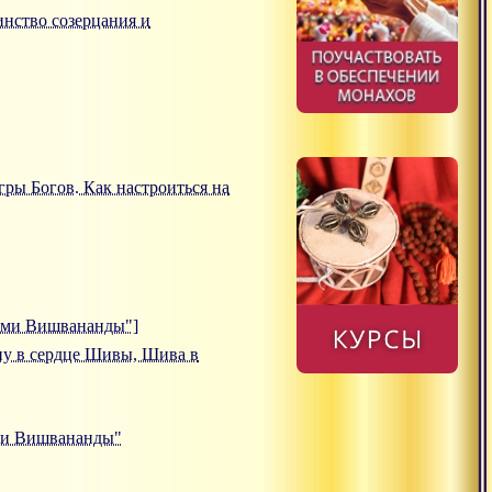
динство созерцания и
Игры Богов. Как настроиться на
вами Вишвананды"]
ишну в сердце Шивы, Шива в
ами Вишвананды"