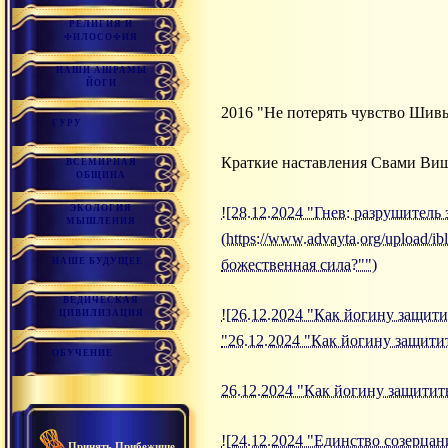
РЕЛИГИЯ И
ФИЛОСОФИЯ
НАШИ АШРАМЫ
ЙОГИ
2016 "Не потерять чувство Шив
ГУРУ
Краткие наставления Свами Ви
ВСЕМИРНАЯ
ОБЩИНА
ЭКОЛОГИЯ
![28.12.2024 "Гнев: разрушитель
МЫШЛЕНИЯ
(https://www.advayta.org/upload/i
НАШЕ БУДУЩЕЕ
божественная сила?"")
ВЕДИЧЕСКАЯ
![26.12.2024 "Как йогину защитит
ЦИВИЛИЗАЦИЯ
"26.12.2024 "Как йогину защитит
ОБУЧЕНИЕ
26.12.2024 "Как йогину защитить
![24.12.2024 "Единство созерца
Принять Прибежище