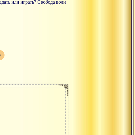
радать или играть? Свобода воли
я