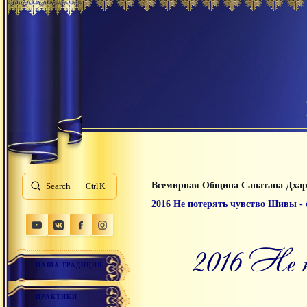
Всемирная Община Санатана Дха
Search
K
2016 Не потерять чувство Шивы - 
2016 Не потерять чувство Шивы - самое главное в
НАША ТРАДИЦИЯ
ПРАКТИКИ