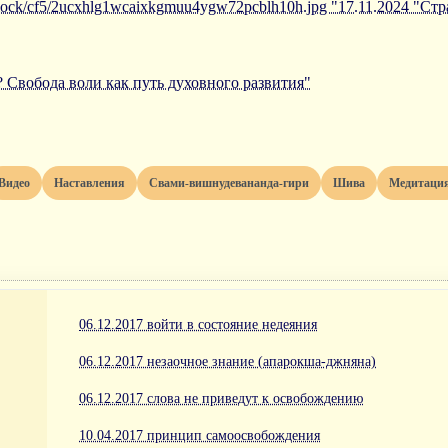
/iblock/cf5/2ucxhlg1wcaixkgmuu4ygw72pcblh10h.jpg "17.11.2024 "Ст
? Свобода воли как путь духовного развития"
Видео
Наставления
Свами-вишнудевананда-гири
Шива
Медитаци
06.12.2017 войти в состояние недеяния
06.12.2017 незаочное знание (апарокша-джняна)
06.12.2017 слова не приведут к освобождению
10.04.2017 принцип самоосвобождения