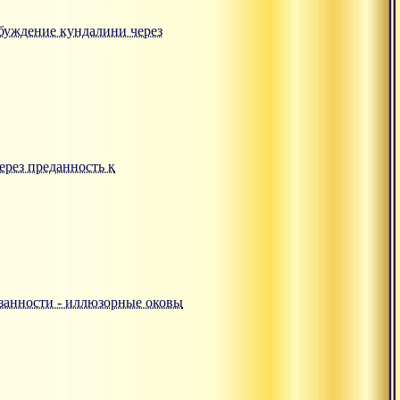
робуждение кундалини через
ерез преданность к
ивязанности - иллюзорные оковы