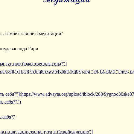
ы - самое главное в медитации"
шнудевананда Гири
 заслуг или божественная сила?"]
block/2df/511cc87rcklq8rrzw2b4vtildt7kq0z5.jpg "28.12.2024 "Гнев:
ь себя?"](https://www.advayta.org/upload/iblock/288/9ygnoo30ske8
ь себя?"")
 себя?"
ния и преданности на пути к Освобождению"]