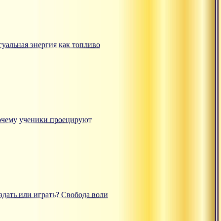
ксуальная энергия как топливо
"Почему ученики проецируют
радать или играть? Свобода воли