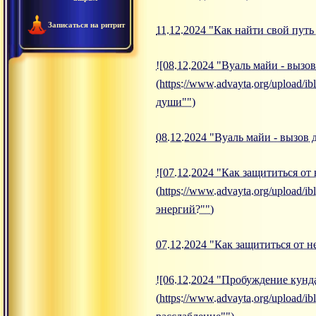
Записаться на ритрит
11.12.2024 "Как найти свой пут
![08.12.2024 "Вуаль майи - вызо
(https://www.advayta.org/upload/
души"")
08.12.2024 "Вуаль майи - вызов
![07.12.2024 "Как защититься от
(https://www.advayta.org/upload/
энергий?"")
07.12.2024 "Как защититься от 
![06.12.2024 "Пробуждение кунд
(https://www.advayta.org/upload