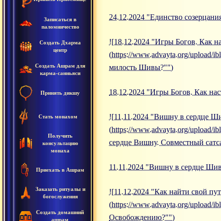
24.12.2024 "Единство созерцани
Записаться в
паломничество
![18.12.2024 "Игры Богов. Как 
Создать Дхарма
центр
(https://www.advayta.org/upload
Создать Ашрам для
милость Шивы?"")
карма-санньяси
18.12.2024 "Игры Богов. Как на
Принять дикшу
![11.11.2024 "Вишну в сердце 
Стать монахом
(https://www.advayta.org/upload
Получить
сердце Вишну. Совместный сат
консультацию
монаха
11.11.2024 "Вишну в сердце Ши
Приехать в Ашрам
Заказать ритуалы и
![11.12.2024 "Как найти свой п
богослужения
(https://www.advayta.org/upload/
Создать домашний
Освобождению?"")
ашрам