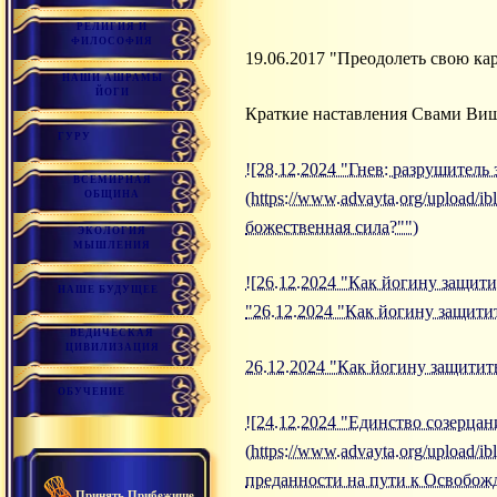
РЕЛИГИЯ И
ФИЛОСОФИЯ
19.06.2017 "Преодолеть свою ка
НАШИ АШРАМЫ
ЙОГИ
Краткие наставления Свами Ви
ГУРУ
![28.12.2024 "Гнев: разрушитель
ВСЕМИРНАЯ
ОБЩИНА
(https://www.advayta.org/upload/i
божественная сила?"")
ЭКОЛОГИЯ
МЫШЛЕНИЯ
![26.12.2024 "Как йогину защитит
НАШЕ БУДУЩЕЕ
"26.12.2024 "Как йогину защитит
ВЕДИЧЕСКАЯ
ЦИВИЛИЗАЦИЯ
26.12.2024 "Как йогину защитить
ОБУЧЕНИЕ
![24.12.2024 "Единство созерца
(https://www.advayta.org/upload
преданности на пути к Освобож
Принять Прибежище