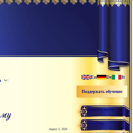
En
De
It
/
и
Поддержать обучение
рму
ВИДЕОГАЛЕРЕЯ
МАГАЗИН
August 5, 2026