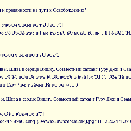
я и преданности на пути к Освобождению"
настроиться на милость Шивы?"]
/iblock/788/w423wa7tm1hq2qw7s676p065qnyduq9l.jpg "18.12.2024 "
строиться на милость Шивы?"
Шивы, Шива в сердце Вишну. Совместный сатсанг Гуру Джи и С
/iblock/0f0/2tudfunt6n3enw0dg3j8mu9c9ntz0pyb.jpg "11.11.2024 "В
санг Гуру Джи и Свами Вишвананды"")
вы, Шива в сердце Вишну. Совместный сатсанг Гуру Джи и Св
уть к Освобождению?"]
iblock/fb1/t9h03zunq1j3wcwnx2uwhcdbznf2uklj.jpg "11.12.2024 "Как