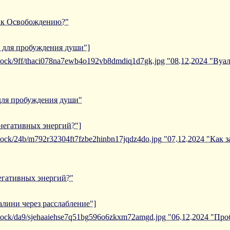
ь к Освобождению?"
в для пробуждения души"]
iblock/9ff/thaci078na7ewb4o192vb8dmdiq1d7gk.jpg "08.12.2024 "Ву
 для пробуждения души"
 негативных энергий?"]
iblock/24b/m792r32304ft7fzbe2hinbn17jqdz4do.jpg "07.12.2024 "Как
негативных энергий?"
алини через расслабление"]
/iblock/da9/sjehaaiehse7q51bg596o6zkxm72amgd.jpg "06.12.2024 "П