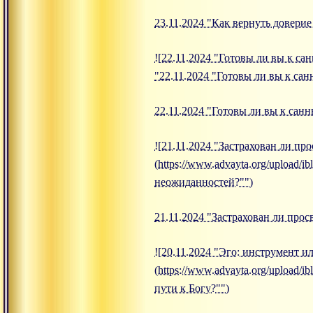
23.11.2024 "Как вернуть довери
![22.11.2024 "Готовы ли вы к сан
"22.11.2024 "Готовы ли вы к сан
22.11.2024 "Готовы ли вы к санн
![21.11.2024 "Застрахован ли пр
(https://www.advayta.org/upload/i
неожиданностей?"")
21.11.2024 "Застрахован ли про
![20.11.2024 "Эго: инструмент и
(https://www.advayta.org/upload/
пути к Богу?"")