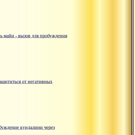
аль майи - вызов для пробуждения
 защититься от негативных
робуждение кундалини через