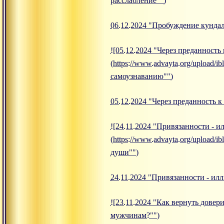
расслабление"")
06.12.2024 "Пробуждение кундал
![05.12.2024 "Через преданность
(https://www.advayta.org/upload
самоузнаванию"")
05.12.2024 "Через преданность 
![24.11.2024 "Привязанности - 
(https://www.advayta.org/upload/
души"")
24.11.2024 "Привязанности - и
![23.11.2024 "Как вернуть довери
мужчинам?"")