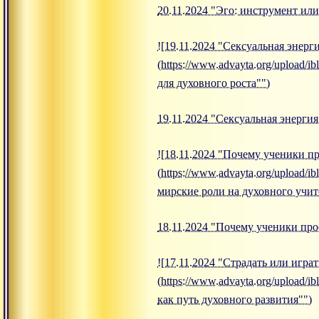
20.11.2024 "Эго: инструмент или
![19.11.2024 "Сексуальная энерг
(https://www.advayta.org/upload/
для духовного роста"")
19.11.2024 "Сексуальная энергия
![18.11.2024 "Почему ученики п
(https://www.advayta.org/upload
мирские роли на духовного учит
18.11.2024 "Почему ученики про
![17.11.2024 "Страдать или игра
(https://www.advayta.org/upload
как путь духовного развития"")