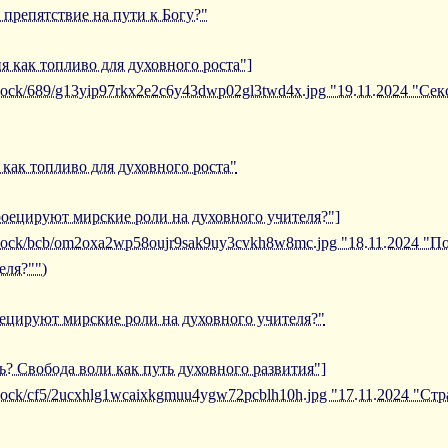
 препятствие на пути к Богу?"
ия как топливо для духовного роста"]
iblock/689/g13yip97rkx2e2c6y43dwp02gl3twd4x.jpg "19.11.2024 "Се
 как топливо для духовного роста"
роецируют мирские роли на духовного учителя?"]
/iblock/bcb/om2oxa2wp58oujr9sak9uy3cvkh8w8mc.jpg "18.11.2024 
еля?"")
ецируют мирские роли на духовного учителя?"
ть? Свобода воли как путь духовного развития"]
/iblock/cf5/2ucxhlg1wcaixkgmuu4ygw72pcblh10h.jpg "17.11.2024 "Ст