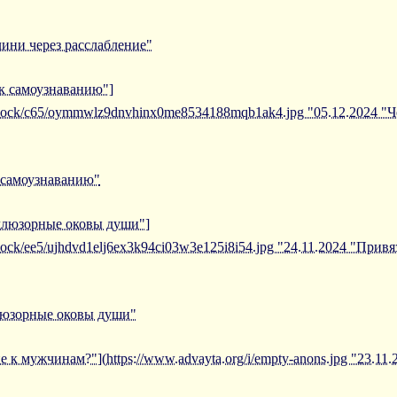
ини через расслабление"
 к самоузнаванию"]
/iblock/c65/oymmwlz9dnvhinx0me8534188mqb1ak4.jpg "05.12.2024 "Ч
к самоузнаванию"
иллюзорные оковы души"]
iblock/ee5/ujhdvd1elj6ex3k94ci03w3e125i8i54.jpg "24.11.2024 "Пр
ллюзорные оковы души"
е к мужчинам?"](https://www.advayta.org/i/empty-anons.jpg "23.11