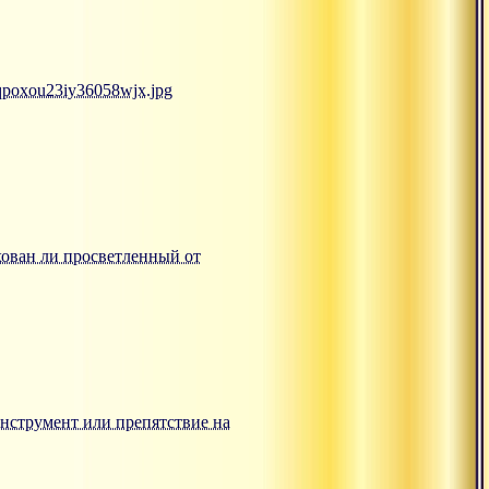
mqpoxou23iy36058wjx.jpg
ахован ли просветленный от
: инструмент или препятствие на