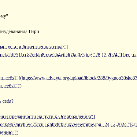
рму"
шнудевананда Гири
 заслуг или божественная сила?"]
block/2df/511cc87rcklq8rrzw2b4vtildt7kq0z5.jpg "28.12.2024 "Гнев:
ь себя?"](https://www.advayta.org/upload/iblock/288/9ygnoo30ske8
ь себя?"")
 себя?"
ния и преданности на пути к Освобождению"]
/iblock/9b7/arvh5vc75rcui1ghbv8rbisuxvwewmmw.jpg "24.12.2024 "Е
дению"")