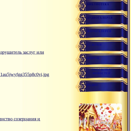
БИБЛИОТЕКА
АУДИОГАЛЕРЕЯ
ФОТОГАЛЕРЕЯ
ССЫЛКИ
 разрушитель заслуг или
ФОРУМ
РАССЫЛКА
71au5jwyfgg355p8c0yi.jpg
НОВОСТЕЙ
РАДИО
динство созерцания и