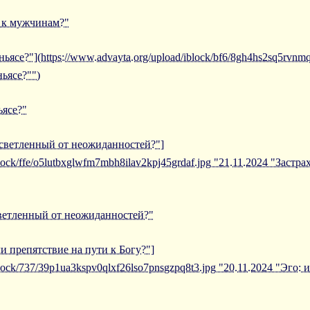
е к мужчинам?"
ньясе?"](https://www.advayta.org/upload/iblock/bf6/8gh4hs2sq5rvn
ньясе?"")
ьясе?"
осветленный от неожиданностей?"]
block/ffe/o5lutbxglwfm7mbh8ilav2kpj45grdaf.jpg "21.11.2024 "Застр
светленный от неожиданностей?"
ли препятствие на пути к Богу?"]
iblock/737/39p1ua3kspv0qlxf26lso7pnsgzpq8t3.jpg "20.11.2024 "Эго