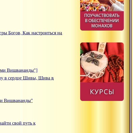
Игры Богов. Как настроиться на
вами Вишвананды"]
ишну в сердце Шивы, Шива в
ами Вишвананды"
 найти свой путь к