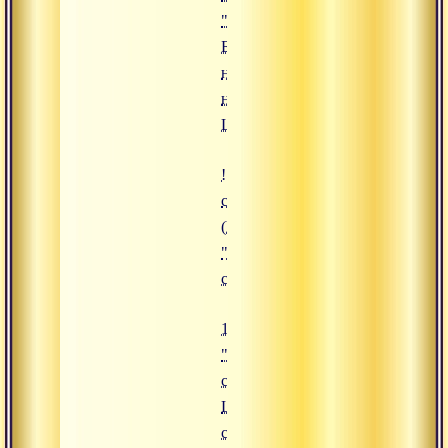
"Игры
Богов. Как
настроиться
на милость
Шивы?"
![11.11.2024 "Вишну в сердце 
сатсанг Гуру Джи и Свами Виш
(https://www.advayta.org/upload/
"11.11.2024 "Вишну в сердце Ш
сатсанг Гуру Джи и Свами Виш
11.11.2024
"Вишну в
сердце Шивы,
Шива в
сердце