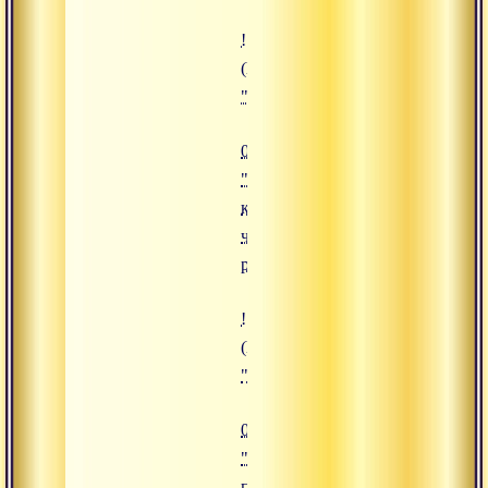
![06.12.2024 "Пробуждение кунд
(https://www.advayta.org/upload/
"06.12.2024 "Пробуждение кунда
06.12.2024
"Пробуждение
кундалини
через
расслабление"
![05.12.2024 "Через преданность
(https://www.advayta.org/upload
"05.12.2024 "Через преданность
05.12.2024
"Через
преданность к