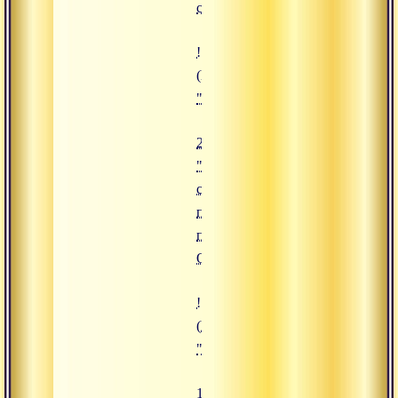
себя?"
![24.12.2024 "Единство созерца
(https://www.advayta.org/upload/
"24.12.2024 "Единство созерцан
24.12.2024
"Единство
созерцания и
преданности на
пути к
Освобождению"
![18.12.2024 "Игры Богов. Как 
(https://www.advayta.org/upload
"18.12.2024 "Игры Богов. Как н
18.12.2024