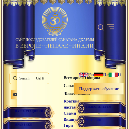
САЙТ ПОСЛЕДОВАТЕЛЕЙ САНАТАНА ДХАРМЫ
En
De
It
Всемирная Община
Search
K
Санатана Дхармы
Поддержать обучение
/
/
Видео лекции
Краткие
наставления
ВИДЕОГАЛЕРЕЯ
НАША ТРАДИЦИЯ
Свами
Вишнудевананда
МАГАЗИН
ПРАКТИКИ
Гири