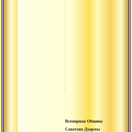
С
в
С
у
р
С
с
к
Всемирная Община
Санатана Дхармы