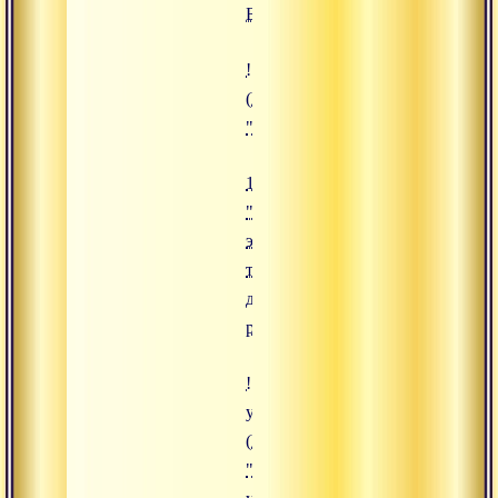
Богу?"
![19.11.2024 "Сексуальная энерг
(https://www.advayta.org/upload/
"19.11.2024 "Сексуальная энерги
19.11.2024
"Сексуальная
энергия как
топливо для
духовного
роста"
![18.11.2024 "Почему ученики п
учителя?"]
(https://www.advayta.org/upload
"18.11.2024 "Почему ученики п