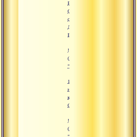
Вишну.
Совместный
сатсанг Гуру
Джи и Свами
Вишвананды"
![11.12.2024 "Как найти свой п
(https://www.advayta.org/upload/
"11.12.2024 "Как найти свой пу
11.12.2024 "Как
найти свой путь
к
Освобождению?"
![08.12.2024 "Вуаль майи - вызо
(https://www.advayta.org/upload/
"08.12.2024 "Вуаль майи - вызо