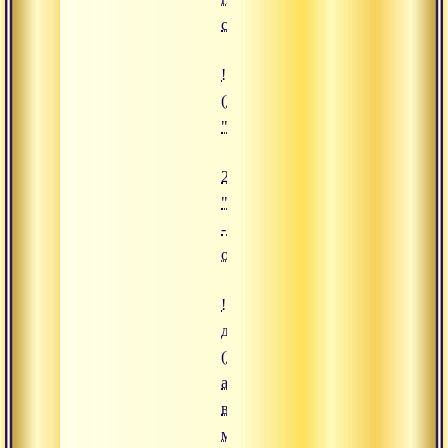
самоузнаванию"
![24.11.2024 "Привязанности - 
(https://www.advayta.org/upload/i
"24.11.2024 "Привязанности - и
24.11.2024
"Привязанности
- иллюзорные
оковы души"
![23.11.2024 "Как вернуть
доверие к мужчинам?"]
(https://www.advayta.org/i/empty-
anons.jpg "23.11.2024 "Как
вернуть доверие к
мужчинам?"")