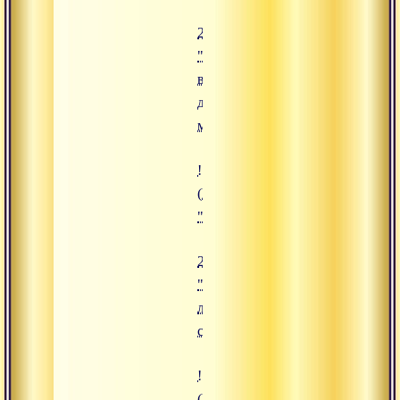
23.11.2024
"Как
вернуть
доверие к
мужчинам?"
![22.11.2024 "Готовы ли вы к сан
(https://www.advayta.org/upload/
"22.11.2024 "Готовы ли вы к сан
22.11.2024
"Готовы
ли вы к
санньясе?"
![21.11.2024 "Застрахован ли пр
(https://www.advayta.org/upload/i