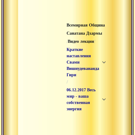
Всемирная Община
Санатана Дхармы
/
/
Видео лекции
Краткие
наставления
Свами
Вишнудевананда
Гири
/
06.12.2017 Весь
мир - ваша
собственная
энергия