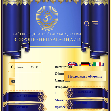
САЙТ ПОСЛЕДОВАТЕЛЕЙ САНАТАНА ДХАРМЫ
En
De
It
Всемирная
Search
K
Община
Поддержать обучение
Санатана
Дхармы
ВИДЕОГАЛЕРЕЯ
/
НАША ТРАДИЦИЯ
Мантра
МАГАЗИН
прибежища
ПРАКТИКИ