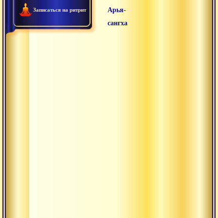
Арья-
Записаться на ритрит
сангха