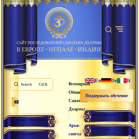
САЙТ ПОСЛЕДОВАТЕЛЕЙ САНАТАНА ДХАРМЫ
En
De
It
Всемирная
Search
K
Община
Поддержать обучение
Санатана
Дхармы
ВИДЕОГАЛЕРЕЯ
/
НАША ТРАДИЦИЯ
Арья-
МАГАЗИН
сангха
ПРАКТИКИ