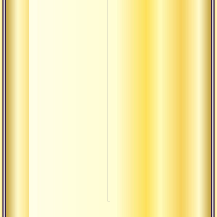
Тилака
Трикона
Упадхи
Урдхва
Хотар
Чандраяна
Шактиман
Шаманизм
Шишья
Шуддха
Янтра