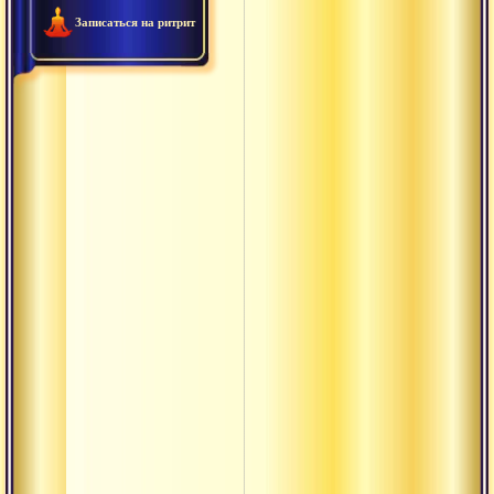
Питха
Записаться на ритрит
Прабхава
Правритти
Пратипакша
Пурна
Пурушакара
Пхала
Равностност
Сагуна
термины
Садху-сева
Сангхати
Тамасика