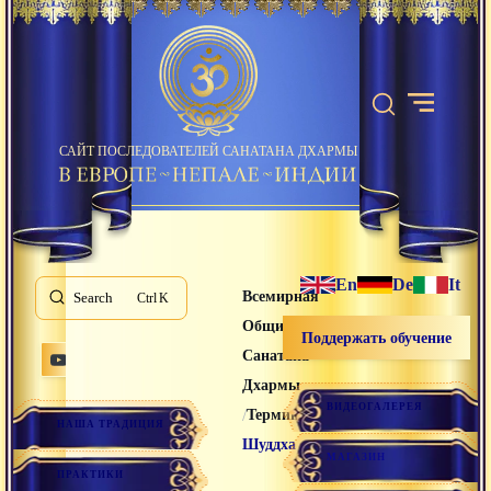
САЙТ ПОСЛЕДОВАТЕЛЕЙ САНАТАНА ДХАРМЫ
En
De
It
Всемирная
Search
K
Община
Поддержать обучение
Санатана
Дхармы
ВИДЕОГАЛЕРЕЯ
/
/
Термины
НАША ТРАДИЦИЯ
Шуддха
МАГАЗИН
ПРАКТИКИ