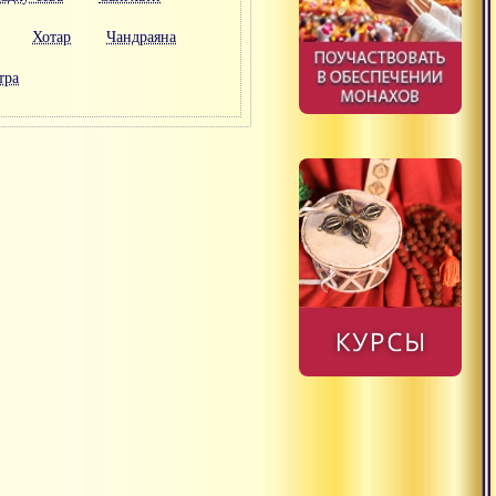
Хотар
Чандраяна
тра