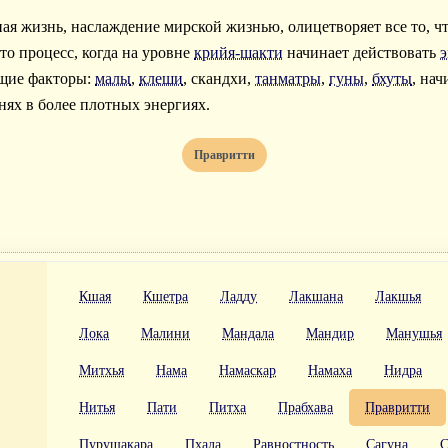
ная жизнь, наслаждение мирской жизнью, олицетворяет все то, ч
это процесс, когда на уровне
крийя-шакти
начинает действовать
э
ющие факторы:
малы
,
клеши
, скандхи,
танматры
,
гуны
,
бхуты
, на
нях в более плотных энергиях.
Правритти
Кшая
Кшетра
Ладду
Лакшана
Лакшья
Лока
Малини
Мандала
Мандир
Манушья
Митхья
Нама
Намаскар
Намаха
Нидра
Нитья
Пати
Питха
Прабхава
Правритти
Пурушакара
Пхала
Равностность
Сагуна
С