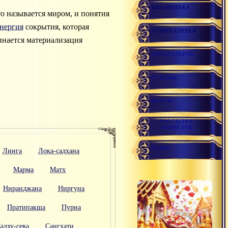
БИБЛИОТЕКА
то называется миром, и понятия
нергия
сокрытия, которая
АУДИОГАЛЕРЕЯ
чинается материализация
ФОТОГАЛЕРЕЯ
ССЫЛКИ
ФОРУМ
РАССЫЛКА
НОВОСТЕЙ
РАДИО
Линга
Лока-садхана
Марма
Матх
Ниранджана
Ниргуна
Пратипакша
Пурна
адху-сева
Сангхати