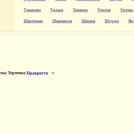
Тамасика
Тилака
Трикона
Упадхи
Урдхва
Шактиман
Шаманизм
Шишья
Шуддха
Ян
/
/
рмы
Термины
Правритти