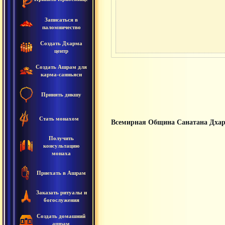
Записаться в
паломничество
Создать Дхарма
центр
Создать Ашрам для
карма-санньяси
Принять дикшу
Стать монахом
Всемирная Община Санатана Дха
Получить
консультацию
монаха
Приехать в Ашрам
Заказать ритуалы и
богослужения
Создать домашний
ашрам