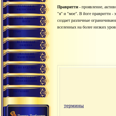
Правритти
- проявление, актив
РЕЛИГИЯ И
ФИЛОСОФИЯ
"я" и "мое". В йоге правритти - 
НАШИ АШРАМЫ
создает различные ограничива
ЙОГИ
вселенных на более низких уров
ГУРУ
ВСЕМИРНАЯ
ОБЩИНА
ЭКОЛОГИЯ
МЫШЛЕНИЯ
НАШЕ БУДУЩЕЕ
ВЕДИЧЕСКАЯ
ЦИВИЛИЗАЦИЯ
ОБУЧЕНИЕ
термины
Принять Прибежище