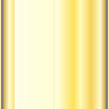
Пурушакара
Пхала
Равностност
Сагуна
Садху-сева
Сангхати
Тамасика
Тилака
Трикона
Упадхи
Урдхва
Хотар