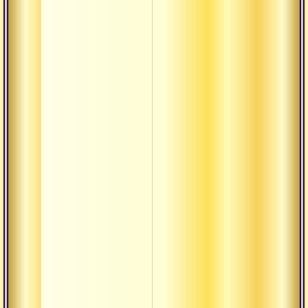
Лакшана
Лакшья
Линга
Лока-садхан
Лока
Малини
Мандала
Мандир
Манушья
Марма
Матх
Митхья
Нама