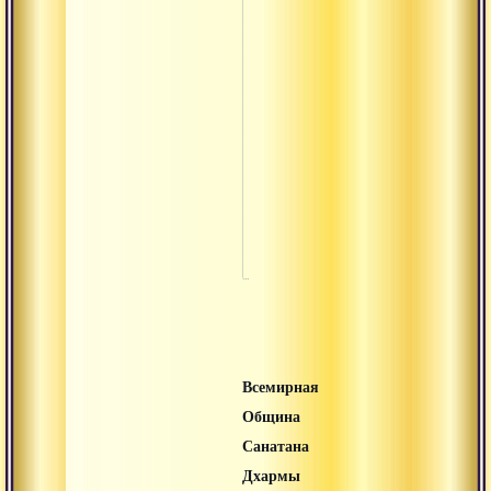
Чандраяна
Шактиман
Шаманизм
Шишья
Шуддха
Янтра
Всемирная
Община
Санатана
Дхармы