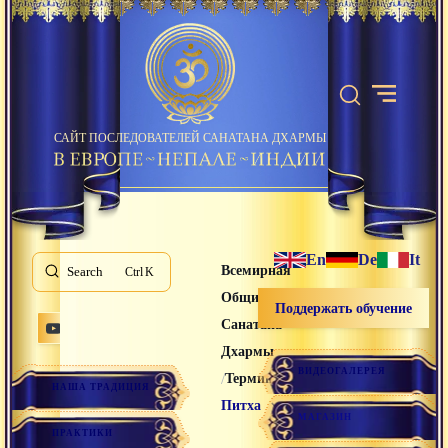
САЙТ ПОСЛЕДОВАТЕЛЕЙ САНАТАНА ДХАРМЫ
En
De
It
Всемирная
Search
K
Община
Поддержать обучение
Санатана
Дхармы
ВИДЕОГАЛЕРЕЯ
/
/
Термины
НАША ТРАДИЦИЯ
Питха
МАГАЗИН
ПРАКТИКИ