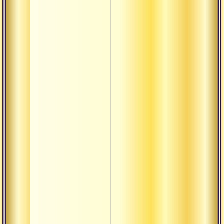
Намаскар
Намаха
Нидра
Ниранджана
Ниргуна
Нитья
термины
Пати
Питха
Прабхава
Правритти
Пратипакша
Пурна