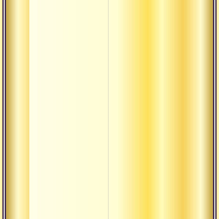
Лакшья
Линга
Лока-садхан
Лока
Малини
Мандала
Мандир
Манушья
Марма
Матх
Митхья
Нама