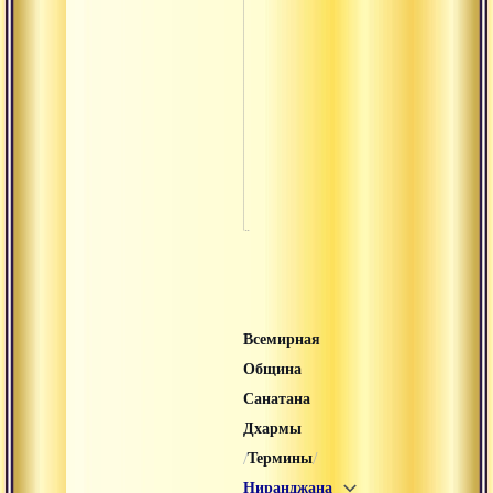
Чандраяна
Шактиман
Шаманизм
Шишья
Шуддха
Всемирная
Община
Санатана
Дхармы
/
/
Термины
Ниранджана