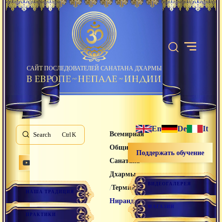
САЙТ ПОСЛЕДОВАТЕЛЕЙ САНАТАНА ДХАРМЫ
En
De
It
Всемирная
Search
K
Община
Поддержать обучение
Санатана
Дхармы
ВИДЕОГАЛЕРЕЯ
/
/
Термины
НАША ТРАДИЦИЯ
Ниранджана
МАГАЗИН
ПРАКТИКИ