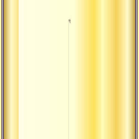
Кама-таттва
Карта
Кирти
Кула
Кумбха
Кшатра
Кшая
Кшетра
Ладду
Лакшана