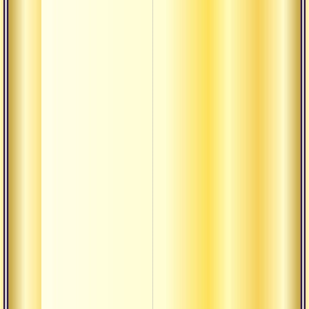
Намаскар
Намаха
Нидра
термины
Ниранджана
Ниргуна
Нитья
Пати
Питха
Прабхава
Правритти
Пратипакша
Пурна