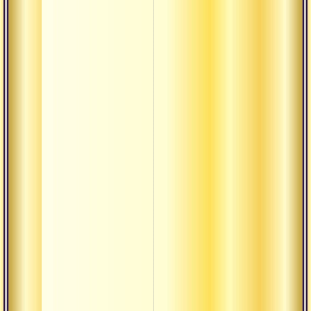
Пурушакара
Пхала
Равностност
Сагуна
Садху-сева
Сангхати
Тамасика
Тилака
Трикона
Упадхи
Урдхва
Хотар