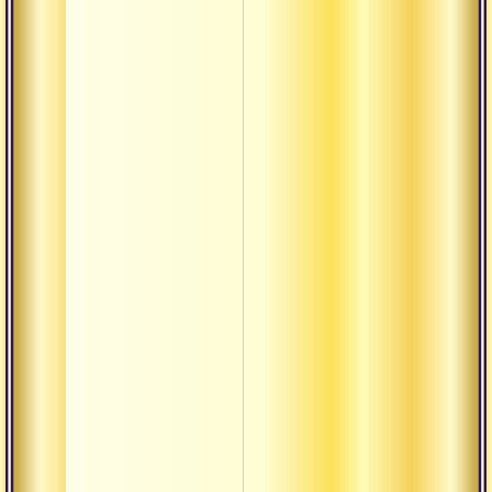
Даршан
Деша-
кала-патра
Джая
Драшта
Дрик
Дришти
Дукха
термины
Калпа-
врикша
Кама-
таттва
Карта
Кирти