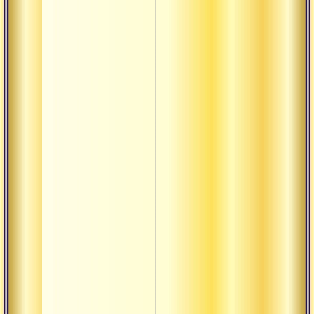
Кула
Кумбха
Кшатра
Кшая
Кшетра
Ладду
Лакшана
Лакшья
Линга
Лока-
садхана
Лока