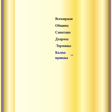
Всемирная
Община
Санатана
Дхармы
/
/
Термины
Калпа-
врикша