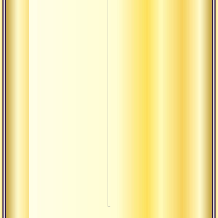
Малини
Мандала
Мандир
Манушья
Марма
Матх
Митхья
Нама
Намаскар
Намаха
Нидра