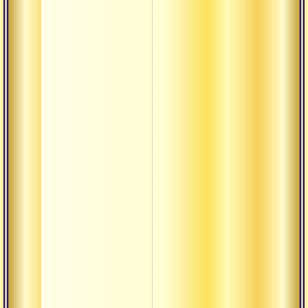
Бхакта
Бхукти
Вайдика
Вахини
Викара
Виласа
Вират
Вишада
Вохара-
вачана
Вьясасана
Данда