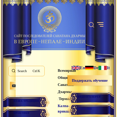
САЙТ ПОСЛЕДОВАТЕЛЕЙ САНАТАНА ДХАРМЫ
En
De
It
Всемирная
Search
K
Община
Поддержать обучение
Санатана
Дхармы
ВИДЕОГАЛЕРЕЯ
/
/
Термины
НАША ТРАДИЦИЯ
Калпа-
МАГАЗИН
врикша
ПРАКТИКИ