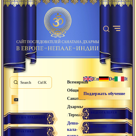
САЙТ ПОСЛЕДОВАТЕЛЕЙ САНАТАНА ДХАРМЫ
En
De
It
Всемирная
Search
K
Община
Поддержать обучение
Санатана
Дхармы
ВИДЕОГАЛЕРЕЯ
/
/
Термины
НАША ТРАДИЦИЯ
Деша-
МАГАЗИН
кала-
ПРАКТИКИ
патра