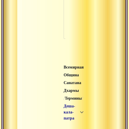
Мандир
Манушья
Марма
Всемирная
Община
Санатана
Дхармы
/
/
Термины
Деша-
кала-
патра