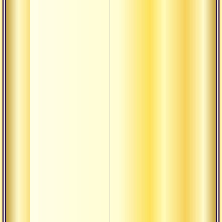
Ануштуп
Арруппадай
Атма-шакти
Ачинтья
Ашваттха
Аштоттара
Ашуддха
Будда
Буддха-
кшетра
Бхава
Бхайнака
Бхакта