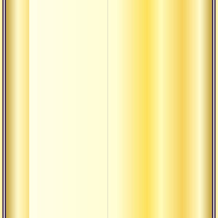
Бхукти
Вайдика
Вахини
Викара
Виласа
Вират
Вишада
Вохара-
вачана
Вьясасана
Данда
Даршан
Деша-кала-