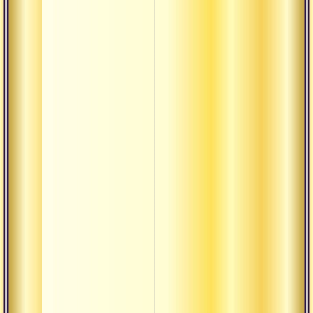
термины
патра
Джая
Драшта
Дрик
Дришти
Дукха
Калпа-
врикша
Кама-таттва
Карта
Кирти
Кула
Кумбха