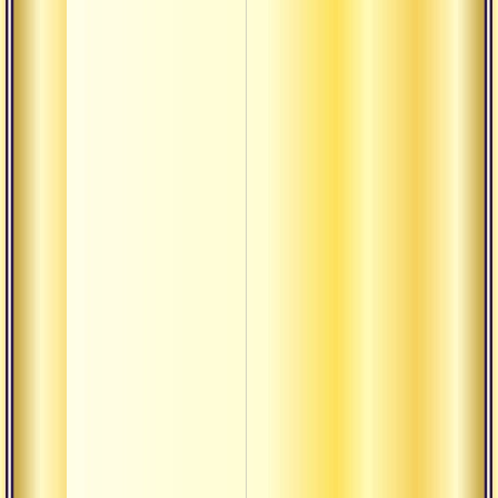
Кшатра
Кшая
Кшетра
Ладду
Лакшана
Лакшья
Линга
Лока-
садхана
Лока
Малини
Мандала