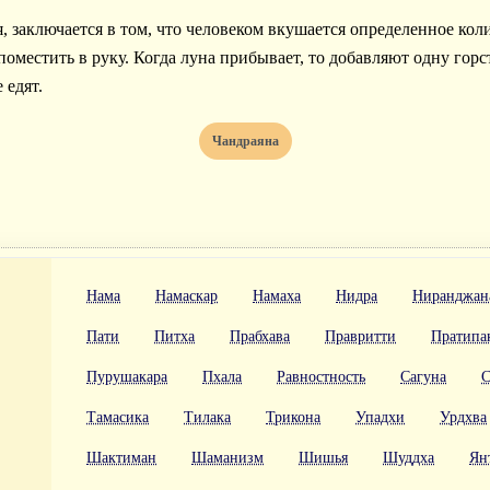
, заключается в том, что человеком вкушается определенное коли
поместить в руку. Когда луна прибывает, то добавляют одну горсть
 едят.
Чандраяна
Нама
Намаскар
Намаха
Нидра
Ниранджан
Пати
Питха
Прабхава
Правритти
Пратипа
Пурушакара
Пхала
Равностность
Сагуна
С
Тамасика
Тилака
Трикона
Упадхи
Урдхва
Шактиман
Шаманизм
Шишья
Шуддха
Ян