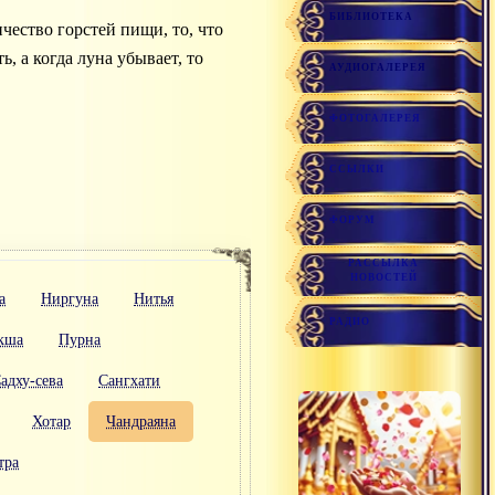
БИБЛИОТЕКА
чество горстей пищи, то, что
, а когда луна убывает, то
АУДИОГАЛЕРЕЯ
ФОТОГАЛЕРЕЯ
ССЫЛКИ
ФОРУМ
РАССЫЛКА
НОВОСТЕЙ
а
Ниргуна
Нитья
РАДИО
кша
Пурна
адху-сева
Сангхати
Хотар
Чандраяна
тра