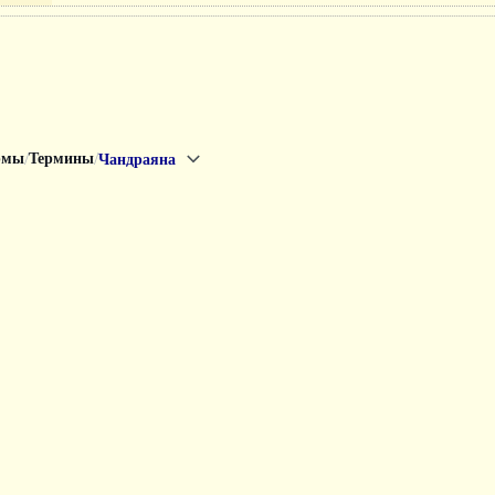
/
/
рмы
Термины
Чандраяна