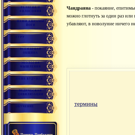
Чандраяна
- покаяние, епитимья
РЕЛИГИЯ И
ФИЛОСОФИЯ
можно глотнуть за один раз или 
НАШИ АШРАМЫ
убавляют, в новолуние ничего не
ЙОГИ
ГУРУ
ВСЕМИРНАЯ
ОБЩИНА
ЭКОЛОГИЯ
МЫШЛЕНИЯ
НАШЕ БУДУЩЕЕ
ВЕДИЧЕСКАЯ
ЦИВИЛИЗАЦИЯ
термины
ОБУЧЕНИЕ
Принять Прибежище