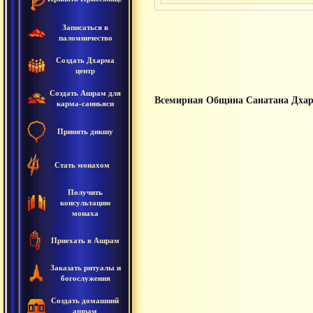
Записаться в
паломничество
Создать Дхарма
центр
Создать Ашрам для
Всемирная Община Санатана Дха
карма-санньяси
Принять дикшу
Стать монахом
Получить
консультацию
монаха
Приехать в Ашрам
Заказать ритуалы и
богослужения
Создать домашний
ашрам