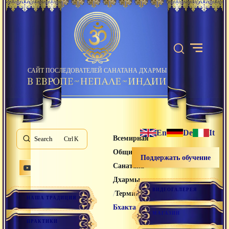
САЙТ ПОСЛЕДОВАТЕЛЕЙ САНАТАНА ДХАРМЫ
En
De
It
Всемирная
Search
K
Община
Поддержать обучение
Санатана
Дхармы
ВИДЕОГАЛЕРЕЯ
/
/
Термины
НАША ТРАДИЦИЯ
Бхакта
МАГАЗИН
ПРАКТИКИ