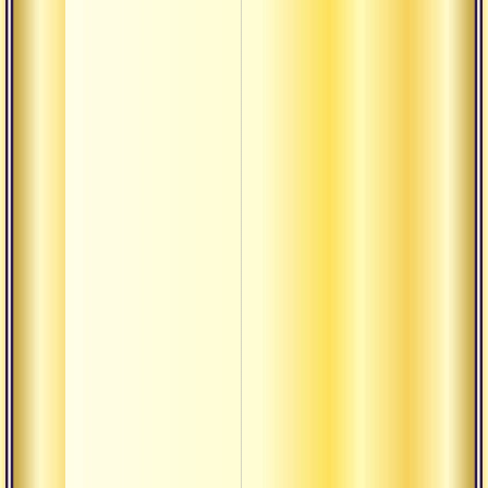
Викара
Виласа
Вират
Вишада
Вохара-
вачана
Вьясасана
Данда
Даршан
Деша-кала-
патра
Джая
Драшта