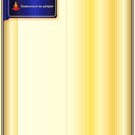
Адхарма
Записаться на ритрит
Акала
Акхара
Амная
Анади
Ананта
Анрита
Антар
Анусвара
Ануштуп
Арруппадай
Атма-шакти