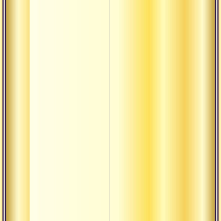
Ачинтья
Ашваттха
Аштоттара
Ашуддха
Будда
Буддха-
кшетра
Бхава
Бхайнака
Бхакта
термины
Бхукти
Вайдика
Вахини