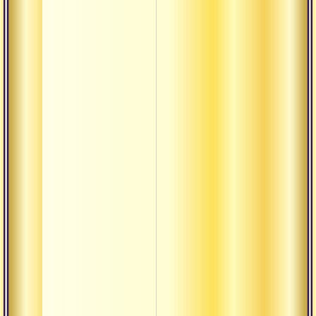
Дрик
Дришти
Дукха
Калпа-
врикша
Кама-таттва
Карта
Кирти
Кула
Кумбха
Кшатра
Кшая