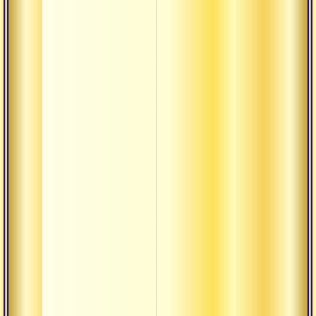
Вьясасана
Данда
Даршан
Деша-кала-
патра
Джая
Драшта
Дрик
Дришти
Дукха
Калпа-
врикша
Кама-таттва