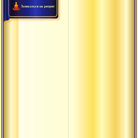
Записаться на ритрит
Анрита
Антар
Анусвара
Ануштуп
Арруппадай
Атма-шакти
Ачинтья
Ашваттха
Аштоттара
Ашуддха
Будда
Буддха-