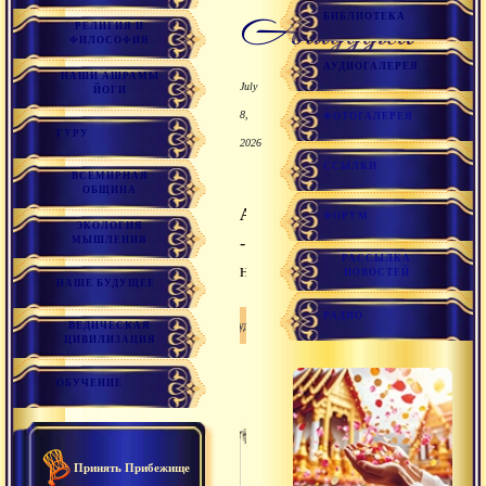
ашуддха
БИБЛИОТЕКА
РЕЛИГИЯ И
ФИЛОСОФИЯ
АУДИОГАЛЕРЕЯ
НАШИ АШРАМЫ
July
ЙОГИ
8,
ФОТОГАЛЕРЕЯ
ГУРУ
2026
ССЫЛКИ
ВСЕМИРНАЯ
ОБЩИНА
Ашуддха
ФОРУМ
ЭКОЛОГИЯ
-
МЫШЛЕНИЯ
РАССЫЛКА
нечистый.
НОВОСТЕЙ
НАШЕ БУДУЩЕЕ
РАДИО
Ашуддха
ВЕДИЧЕСКАЯ
ЦИВИЛИЗАЦИЯ
ОБУЧЕНИЕ
Принять Прибежище
Untitled