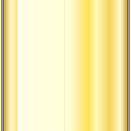
термины
кшетра
Бхава
Бхайнака
Бхакта
Бхукти
Вайдика
Вахини
Викара
Виласа
Вират
Вишада
Вохара-
вачана