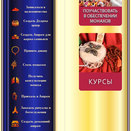
Записаться в
Сура
паломничество
Абхута
Создать Дхарма
центр
Авинаши
Создать Ашрам для
карма-санньяси
Аджняна
Принять дикшу
Адришта
Адхара
Стать монахом
Адхарма
Получить
консультацию
Акала
монаха
Акхара
Приехать в Ашрам
Амная
Заказать ритуалы и
богослужения
Анади
Создать домашний
ашрам
Ананта