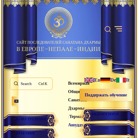
САЙТ ПОСЛЕДОВАТЕЛЕЙ САНАТАНА ДХАРМЫ
En
De
It
Всемирная
Search
K
Община
Поддержать обучение
Санатана
Дхармы
ВИДЕОГАЛЕРЕЯ
/
/
Термины
НАША ТРАДИЦИЯ
Ашуддха
МАГАЗИН
ПРАКТИКИ