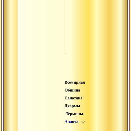
Вишада
Вохара-
вачана
Вьясасана
Данда
Всемирная
Община
Санатана
Дхармы
/
/
Термины
Ананта