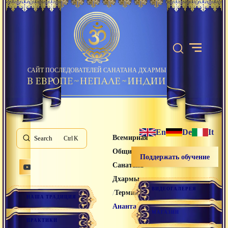
САЙТ ПОСЛЕДОВАТЕЛЕЙ САНАТАНА ДХАРМЫ
En
De
It
Всемирная
Search
K
Община
Поддержать обучение
Санатана
Дхармы
ВИДЕОГАЛЕРЕЯ
/
/
Термины
НАША ТРАДИЦИЯ
Ананта
МАГАЗИН
ПРАКТИКИ