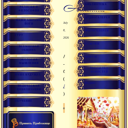
ананта
БИБЛИОТЕКА
РЕЛИГИЯ И
ФИЛОСОФИЯ
АУДИОГАЛЕРЕЯ
НАШИ АШРАМЫ
July
ЙОГИ
8,
ФОТОГАЛЕРЕЯ
ГУРУ
2026
ССЫЛКИ
ВСЕМИРНАЯ
ОБЩИНА
Ананта
ФОРУМ
ЭКОЛОГИЯ
-
МЫШЛЕНИЯ
РАССЫЛКА
бесконечность
НОВОСТЕЙ
НАШЕ БУДУЩЕЕ
(качество
РАДИО
Абсолюта
ВЕДИЧЕСКАЯ
ЦИВИЛИЗАЦИЯ
).
ОБУЧЕНИЕ
Ананта
Принять Прибежище