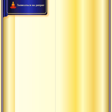
Записаться на ритрит
Анади
Ананта
Анрита
Антар
Анусвара
Ануштуп
Арруппадай
Атма-шакти
термины
Ачинтья
Ашваттха
Аштоттара
Ашуддха