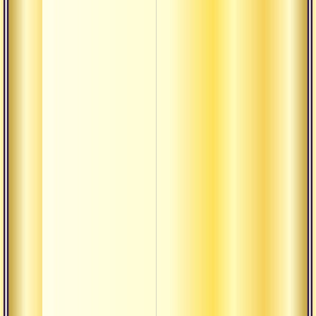
Будда
Буддха-
кшетра
Бхава
Бхайнака
Бхакта
Бхукти
Вайдика
Вахини
Викара
Виласа
Вират