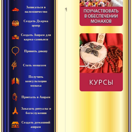
Записаться в
паломничество
Untitled
Создать Дхарма
центр
Сура
Создать Ашрам для
карма-санньяси
Абхута
Принять дикшу
Авинаши
Аджняна
Стать монахом
Адришта
Получить
консультацию
монаха
Адхара
Приехать в Ашрам
Адхарма
Акала
Заказать ритуалы и
богослужения
Акхара
Создать домашний
ашрам
Амная