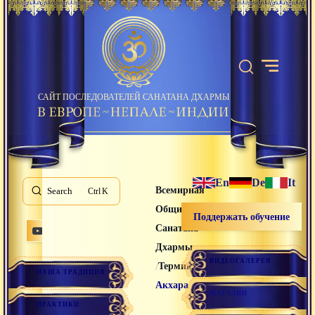
САЙТ ПОСЛЕДОВАТЕЛЕЙ САНАТАНА ДХАРМЫ
En
De
It
Всемирная
Search
K
Община
Поддержать обучение
Санатана
Дхармы
ВИДЕОГАЛЕРЕЯ
/
/
Термины
НАША ТРАДИЦИЯ
Акхара
МАГАЗИН
ПРАКТИКИ