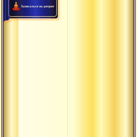
Акхара
Записаться на ритрит
Амная
Анади
Ананта
Анрита
Антар
Анусвара
Ануштуп
Арруппадай
термины
Атма-шакти
Ачинтья
Ашваттха