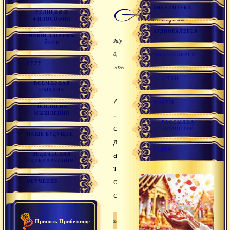
акхара
БИБЛИОТЕКА
РЕЛИГИЯ И
ФИЛОСОФИЯ
АУДИОГАЛЕРЕЯ
НАШИ АШРАМЫ
July
ЙОГИ
8,
ФОТОГАЛЕРЕЯ
ГУРУ
2026
ССЫЛКИ
ВСЕМИРНАЯ
ОБЩИНА
Акхара
ФОРУМ
ЭКОЛОГИЯ
-
МЫШЛЕНИЯ
РАССЫЛКА
собрание
НОВОСТЕЙ
НАШЕ БУДУЩЕЕ
духовных
РАДИО
авторитетов,
ВЕДИЧЕСКАЯ
ЦИВИЛИЗАЦИЯ
также
община
ОБУЧЕНИЕ
садху
Акхара
Принять Прибежище