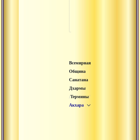
Вират
Вишада
Всемирная
Община
Санатана
Дхармы
/
/
Термины
Акхара