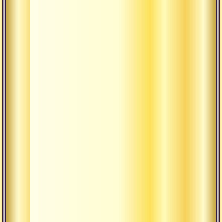
Аштоттара
Ашуддха
Будда
Буддха-
кшетра
Бхава
Бхайнака
Бхакта
Бхукти
Вайдика
Вахини
Викара
Виласа