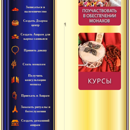
Записаться в
паломничество
Создать Дхарма
центр
Создать Ашрам для
Untitled
карма-санньяси
Сура
Принять дикшу
Абхута
Стать монахом
Авинаши
Получить
Аджняна
консультацию
монаха
Адришта
Приехать в Ашрам
Адхара
Заказать ритуалы и
Адхарма
богослужения
Создать домашний
Акала
ашрам