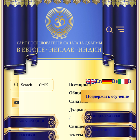
САЙТ ПОСЛЕДОВАТЕЛЕЙ САНАТАНА ДХАРМЫ
En
De
It
Всемирная
Search
K
Община
Поддержать обучение
Санатана
Дхармы
ВИДЕОГАЛЕРЕЯ
/
НАША ТРАДИЦИЯ
Священные
МАГАЗИН
тексты
ПРАКТИКИ