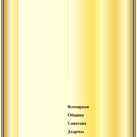
Пуруша
сукта
Упасана-
канда
Вьякарана
веданга
Нирукта
Всемирная
Община
Санатана
Дхармы