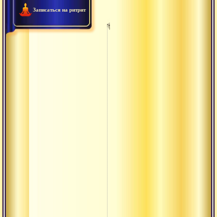
Записаться на ритрит
Ригведа
Самаведа
Яджурведа
Атхарваведа
Веданга
Джняна-
канда
веды
Дханурведа
Карма-
канда
Мукхья