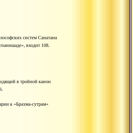
илософских систем Санатана
упанишаде», входит 108.
ходящий в тройной канон
й.
тарии к «Брахма-сутрам»