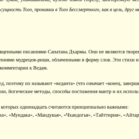
сущность Того, проникни в Того Бессмертного, как в цель, друг м
щенными писаниями Санатана Дхармы. Они не являются творени
ниями мудрецов-риши, облаченными в форму слов. Эти стихи н
комментарии к Ведам.
д, поэтому их называют «веданта» (что означает «конец, заверш
и, йогические методы, способы постижения мантр и их исполь
 которых одиннадцать считаются принципиально важными:
а», «Мундака», «Мандукья», «Чхандогья», «Тайттирия», «Айтар