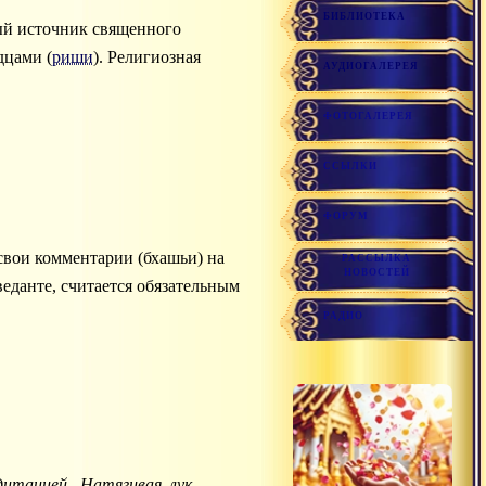
БИБЛИОТЕКА
ный источник священного
дцами (
риши
). Религиозная
АУДИОГАЛЕРЕЯ
ФОТОГАЛЕРЕЯ
ССЫЛКИ
ФОРУМ
свои комментарии (бхашьи) на
РАССЫЛКА
НОВОСТЕЙ
еданте, считается обязательным
РАДИО
дитацией. Натягивая лук