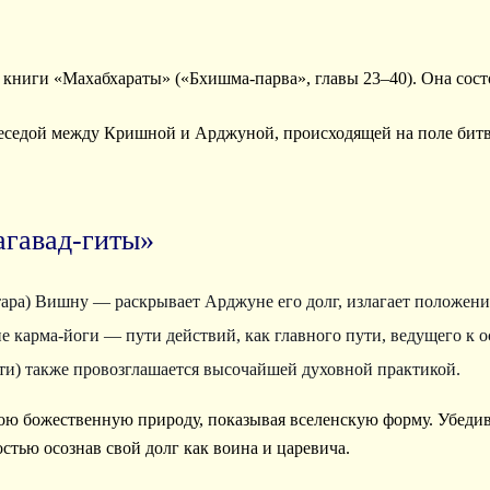
книги «Махабхараты» («Бхишма-парва», главы 23–40). Она состои
беседой между Кришной и Арджуной, происходящей на поле бит
агавад-гиты»
ра) Вишну — раскрывает Арджуне его долг, излагает положения
е карма-йоги — пути действий, как главного пути, ведущего к 
сти) также провозглашается высочайшей духовной практикой.
ю божественную природу, показывая вселенскую форму. Убеди
стью осознав свой долг как воина и царевича.