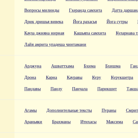
Вопросы милинды
Гхеранда самхита
Датта даршан
Дрик дришья вивека
Йога рахасья
Йога сутры
Каула джняна нирная
Кашьяпа самхита
Куларнава т
Лайя амрита упадеша чинтамани
Арджуна
Ашваттхама
Бхима
Бхишма
Ган
Дрона
Карна
Кауравы
Куру
Курукшетра
Пандавы
Панду
Панчала
Парикшит
Такш
Агамы
Дополнительные тексты
Пураны
Смри
Араньяки
Брахманы
Итихасы
Максима
Са