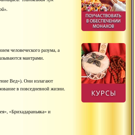
ой».
ем человеческого разума, а
азываются мантрами.
ение Вед»). Они излагают
зование в повседневной жизни.
ея», «Брихадараньяка» и