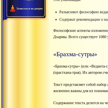
Записаться на ритрит
Разъясняют философию веда
Содержат рекомендации о на
Философские аспекты изложения
Дхармы. Всего существует 1080 
«Брахма-сутры»
«Брахма-сутры» (или «Веданта-
(прастхана-трая). Их автором сч
Текст представляет собой набор
жизненно важны для их понима
Содержание текста делится на че