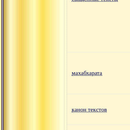
махабхарата
канон текстов