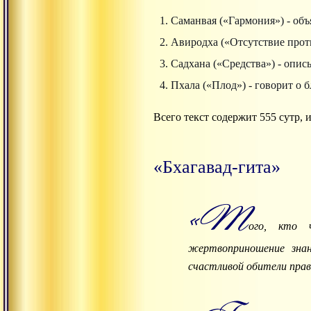
Саманвая («Гармония») - объя
Авиродха («Отсутствие проти
Садхана («Средства») - опи
Пхала («Плод») - говорит о 
Всего текст содержит 555 сутр,
«Бхагавад-гита»
«Т
ого, кто 
жертвоприношение знан
счастливой обители пра