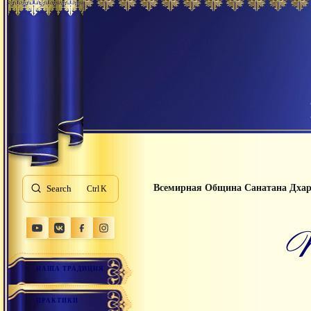
Всемирная Община Санатана Дха
Search
K
НАША ТРАДИЦИЯ
ПРАКТИКИ