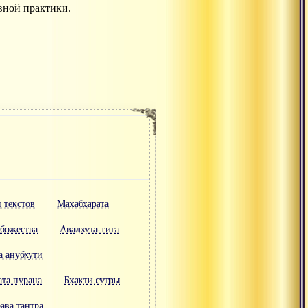
вной практики.
 текстов
Махабхарата
 божества
Авадхута-гита
 анубхути
ата пурана
Бхакти сутры
ава тантра