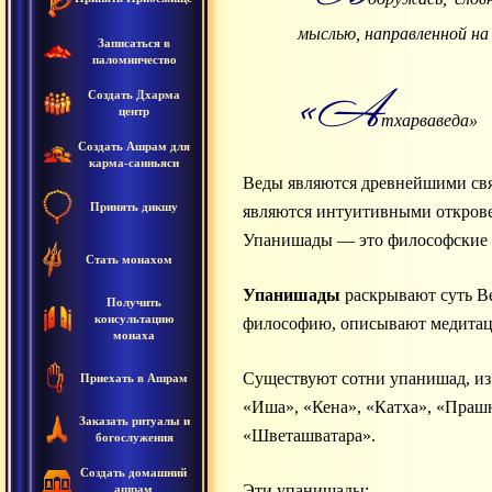
мыслью, направленной на 
Записаться в
паломничество
«А
Создать Дхарма
центр
тхарваведа»
Создать Ашрам для
карма-санньяси
Веды являются древнейшими свя
Принять дикшу
являются интуитивными открове
Упанишады — это философские 
Стать монахом
Упанишады
раскрывают суть Ве
Получить
консультацию
философию, описывают медитаци
монаха
Существуют сотни упанишад, из
Приехать в Ашрам
«Иша», «Кена», «Катха», «Прашн
Заказать ритуалы и
«Шветашватара».
богослужения
Создать домашний
Эти упанишады:
ашрам