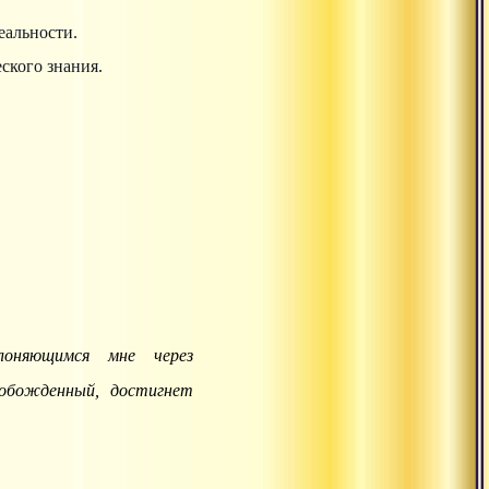
еальности.
ского знания.
оняющимся мне через
вобожденный, достигнет