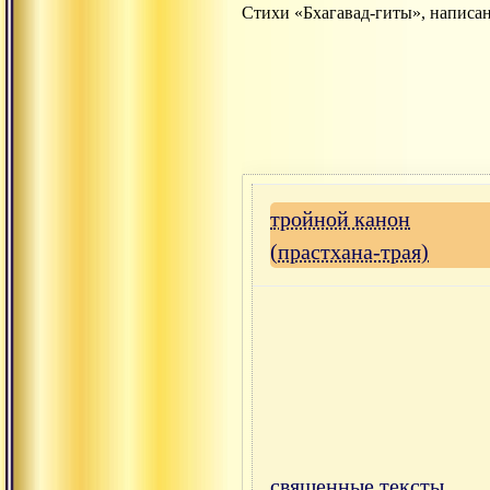
Стихи «Бхагавад-гиты», написа
тройной канон
(прастхана-трая)
священные тексты