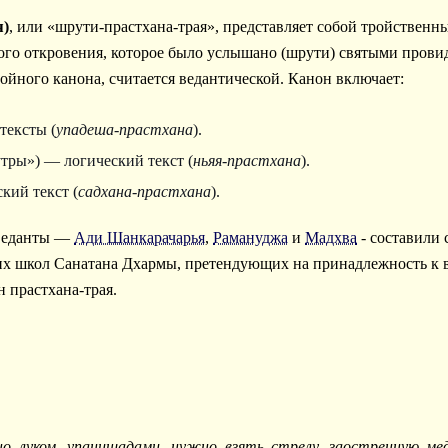
я)
, или «шрути-прастхана-трая», представляет собой тройствен
ого откровения, которое было услышано (шрути) святыми прови
ойного канона, считается ведантической. Канон включает:
тексты (
упадеша-прастхана
).
утры») — логический текст (
ньяя-прастхана
).
кий текст (
садхана-прастхана
).
 веданты —
Ади Шанкарачарья
,
Рамануджа
и
Мадхва
- составили 
их школ Санатана Дхармы, претендующих на принадлежность к в
 прастхана-трая.
но луком, упанишадами, нужно взять стрелу, заостренную ме