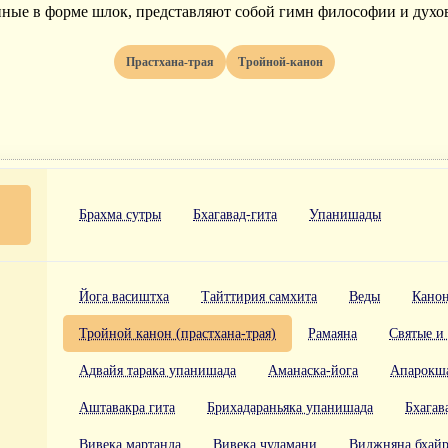
нные в форме шлок, представляют собой гимн философии и духо
Прастхана-трая
Тройной-канон
Брахма сутры
Бхагавад-гита
Упанишады
Йога васиштха
Тайттирия самхита
Веды
Канон
Тройной канон (прастхана-трая)
Рамаяна
Святые и
Адвайя тарака упанишада
Аманаска-йога
Апарокша
Аштавакра гита
Брихадараньяка упанишада
Бхагав
Вивека мартанда
Вивека чудамани
Виджняна бхайр