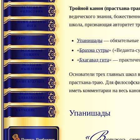
Тройной канон (прастхана-тра
РЕЛИГИЯ И
ФИЛОСОФИЯ
ведического знания, божественн
НАШИ АШРАМЫ
школа, признающая авторитет тр
ЙОГИ
ГУРУ
Упанишады
— обязательные 
«
Брахма сутры
» («Веданта-с
ВСЕМИРНАЯ
ОБЩИНА
«
Бхагавад гита
» — практичес
ЭКОЛОГИЯ
МЫШЛЕНИЯ
Основатели трех главных школ
прастхана-траю. Для философск
НАШЕ БУДУЩЕЕ
иметь комментарии на весь канон
ВЕДИЧЕСКАЯ
ЦИВИЛИЗАЦИЯ
Упанишады
ОБУЧЕНИЕ
«В
ооружась, слов
Принять Прибежище