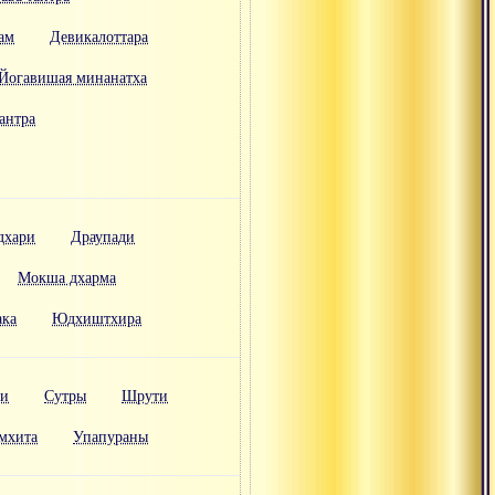
ам
Девикалоттара
Йогавишая минанатха
антра
дхари
Драупади
Мокша дхарма
ака
Юдхиштхира
ти
Сутры
Шрути
мхита
Упапураны