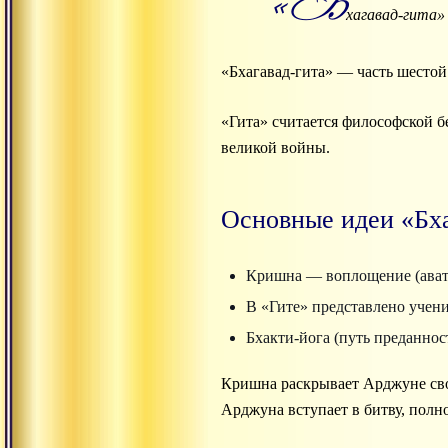
«Б
хагавад-гита»
«Бхагавад-гита» — часть шестой 
«Гита» считается философской 
великой войны.
Основные идеи «Бх
Кришна — воплощение (авата
В «Гите» представлено учени
Бхакти-йога (путь преданно
Кришна раскрывает Арджуне сво
Арджуна вступает в битву, полно