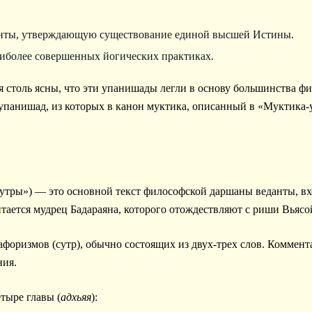
нты, утверждающую существование единой высшей Истины.
иболее совершенных йогических практиках.
 столь ясны, что эти упанишады легли в основу большинства ф
упанишад, из которых в канон муктика, описанный в «Муктика-
сутры») — это основной текст философской даршаны веданты, в
итается мудрец Бадараяна, которого отождествляют с риши Вьясо
 афоризмов (сутр), обычно состоящих из двух-трех слов. Коммен
ния.
тыре главы (
адхьяя
):