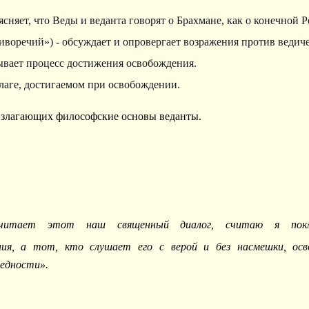
сняет, что Веды и веданта говорят о Брахмане, как о конечной Р
воречий») - обсуждает и опровергает возражения против ведиче
сывает процесс достижения освобождения.
благе, достигаемом при освобождении.
 излагающих философские основы веданты.
читает этот наш священный диалог, считаю я покл
ия, а тот, кто слушает его с верой и без насмешки, ос
ведности».