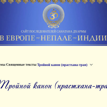
САЙТ ПОСЛЕДОВАТЕЛЕЙ САНАТАНА ДХАРМЫ
/
/
рмы
Священные тексты
Тройной канон (прастхана-трая)
тройной канон (прастхана-тр