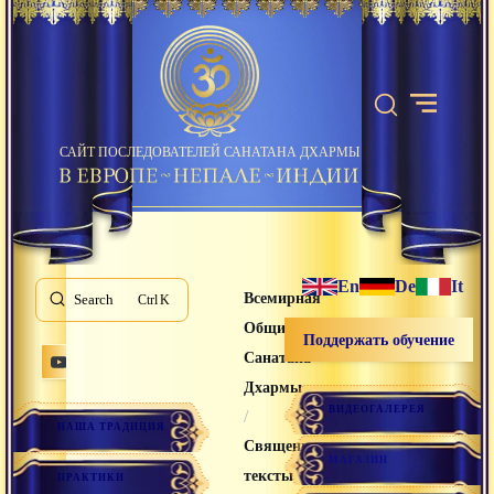
САЙТ ПОСЛЕДОВАТЕЛЕЙ САНАТАНА ДХАРМЫ
En
De
It
Всемирная
Search
K
Община
Поддержать обучение
Санатана
Дхармы
ВИДЕОГАЛЕРЕЯ
/
НАША ТРАДИЦИЯ
Священные
МАГАЗИН
тексты
ПРАКТИКИ