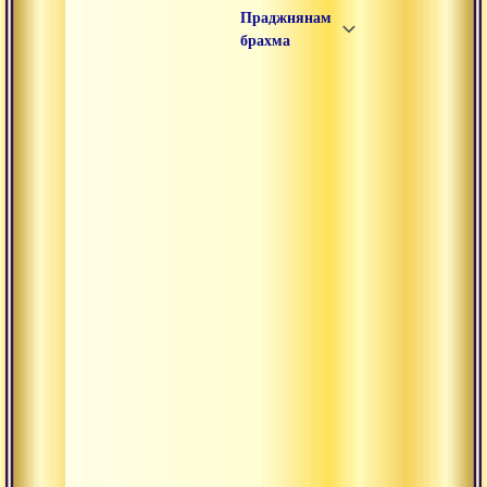
Праджнянам
брахма