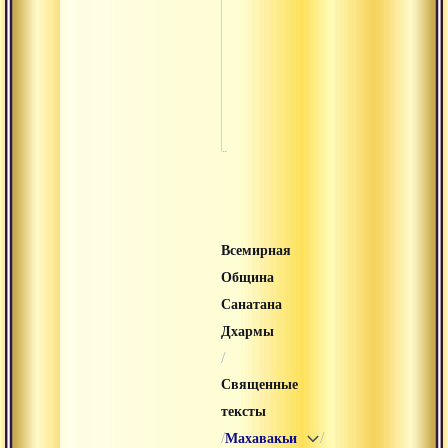
Шива сам
Шива
свародай
Шлока
Всемирная
Община
Санатана
Дхармы
/
Священные
тексты
/
/
Махавакьи