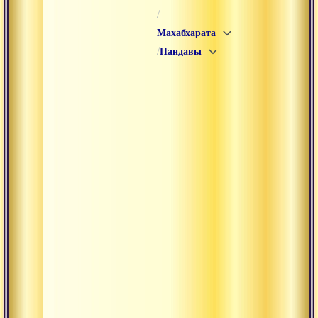
/
Махабхарата
/
Пандавы