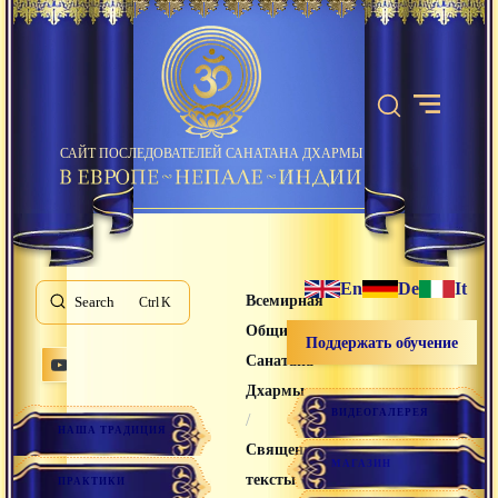
САЙТ ПОСЛЕДОВАТЕЛЕЙ САНАТАНА ДХАРМЫ
En
De
It
Всемирная
Search
K
Община
Поддержать обучение
Санатана
Дхармы
ВИДЕОГАЛЕРЕЯ
/
НАША ТРАДИЦИЯ
Священные
МАГАЗИН
тексты
ПРАКТИКИ