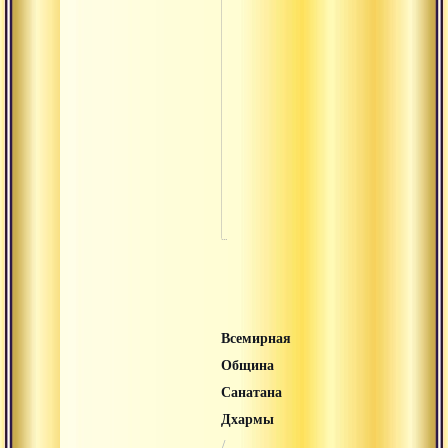
Айям атм
брахма
Ахам
брахмасм
махавакьи
Праджня
брахма
Тат твам 
Всемирная
Община
Санатана
Дхармы
/