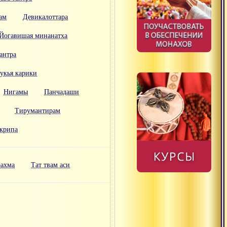
ам
Девикалоттара
Йогавишая минанатха
антра
укья карики
Нигамы
Панчадаши
Тирумантирам
крипа
рахма
Тат твам аси