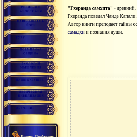
"Гхеранда самхита"
- древний,
РЕЛИГИЯ И
ФИЛОСОФИЯ
Гхеранда поведал Чанде Капали.
НАШИ АШРАМЫ
Автор книги преподает тайны о
ЙОГИ
самадхи
и познания души.
ГУРУ
ВСЕМИРНАЯ
ОБЩИНА
ЭКОЛОГИЯ
МЫШЛЕНИЯ
НАШЕ БУДУЩЕЕ
ВЕДИЧЕСКАЯ
ЦИВИЛИЗАЦИЯ
ОБУЧЕНИЕ
Принять Прибежище