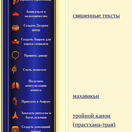
Записаться в
священные тексты
паломничество
Создать Дхарма
центр
Создать Ашрам для
карма-санньяси
Принять дикшу
Стать монахом
Получить
консультацию
монаха
махавакьи
Приехать в Ашрам
Заказать ритуалы и
тройной канон
богослужения
(прастхана-трая)
Создать домашний
ашрам