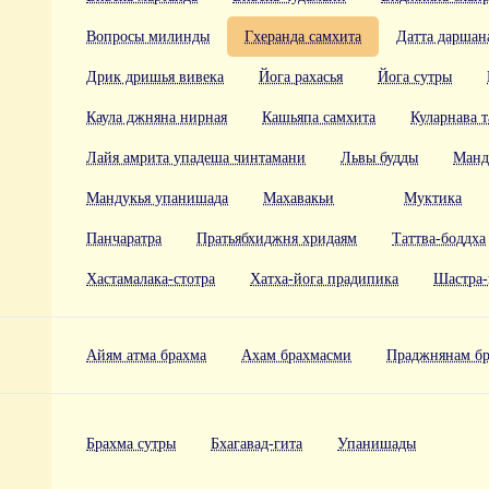
Вопросы милинды
Гхеранда самхита
Датта даршан
Дрик дришья вивека
Йога рахасья
Йога сутры
Каула джняна нирная
Кашьяпа самхита
Куларнава т
Лайя амрита упадеша чинтамани
Львы будды
Манд
Мандукья упанишада
Махавакьи
Муктика
Панчаратра
Пратьябхиджня хридаям
Таттва-боддха
Хастамалака-стотра
Хатха-йога прадипика
Шастра-
Айям атма брахма
Ахам брахмасми
Праджнянам б
Брахма сутры
Бхагавад-гита
Упанишады