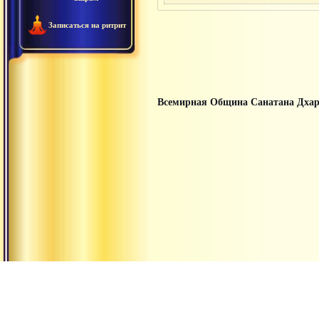
Записаться на ритрит
Всемирная Община Санатана Дха