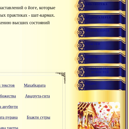
БИБЛИОТЕКА
наставлений о йоге, которые
ых практиках - шат-кармах.
АУДИОГАЛЕРЕЯ
ижению высших состояний
ФОТОГАЛЕРЕЯ
ССЫЛКИ
ФОРУМ
РАССЫЛКА
НОВОСТЕЙ
РАДИО
 текстов
Махабхарата
 божества
Авадхута-гита
 анубхути
ата пурана
Бхакти сутры
ава тантра