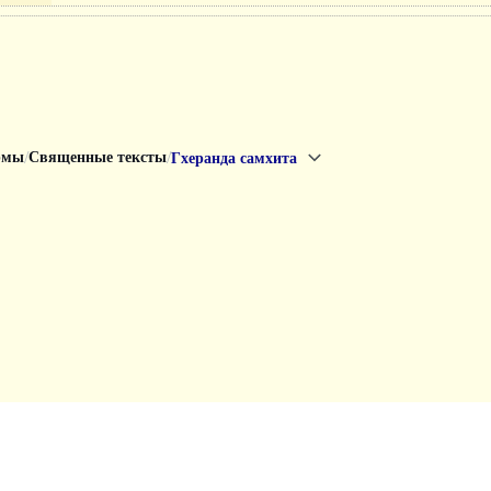
/
/
рмы
Священные тексты
Гхеранда самхита