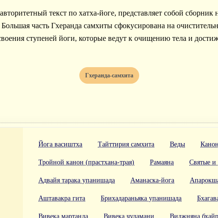
 авторитетный текст по хатха-йоге, представляет собой сборник 
 Большая часть Гхеранда самхиты сфокусирована на очистительн
своения ступеней йоги, которые ведут к очищению тела и дост
Гхеранда-самхита
Йога васиштха
Тайттирия самхита
Веды
Канон
Тройной канон (прастхана-трая)
Рамаяна
Святые и
Адвайя тарака упанишада
Аманаска-йога
Апарокша
Аштавакра гита
Брихадараньяка упанишада
Бхагав
Вивека мартанда
Вивека чудамани
Виджняна бхайр