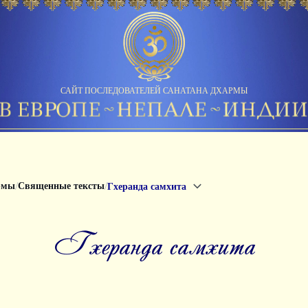
САЙТ ПОСЛЕДОВАТЕЛЕЙ САНАТАНА ДХАРМЫ
/
/
рмы
Священные тексты
Гхеранда самхита
гхеранда самхита