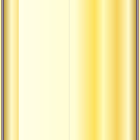
Адхара
Адхарма
Акала
Акхара
Амная
Анади
Ананта
Анрита
Антар
Анусвара
Ануштуп
Арруппа
Атма-ша