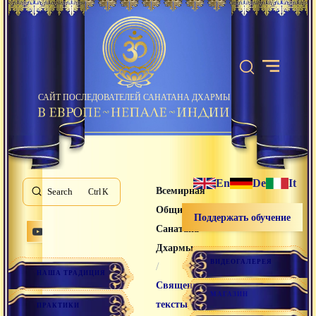
САЙТ ПОСЛЕДОВАТЕЛЕЙ САНАТАНА ДХАРМЫ
En
De
It
Всемирная
Search
K
Община
Поддержать обучение
Санатана
Дхармы
ВИДЕОГАЛЕРЕЯ
/
НАША ТРАДИЦИЯ
Священные
МАГАЗИН
тексты
ПРАКТИКИ