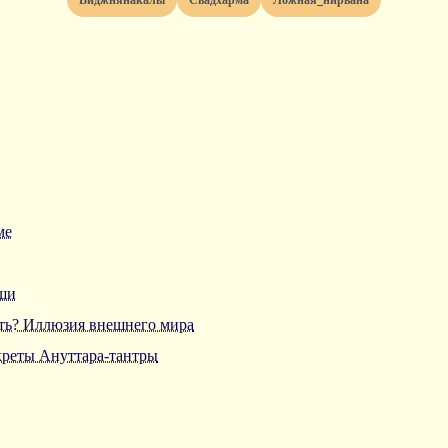
виджнянакалы
свадхарма
ложная_нирвана
ме
ши
ть? Иллюзия внешнего мира
креты Ануттара-тантры