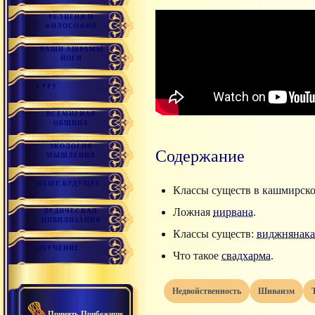
РЕЛИГИЯ И
ФИЛОСОФИЯ
НАШИ АШРАМЫ
ЙОГИ
ГУРУ
ВСЕМИРНАЯ
ОБЩИНА
ЭКОЛОГИЯ
Содержание
МЫШЛЕНИЯ
НАШЕ БУДУЩЕЕ
Классы существ в кашмирск
Ложная
нирвана
.
ВЕДИЧЕСКАЯ
ЦИВИЛИЗАЦИЯ
Классы существ:
виджнянак
ОБУЧЕНИЕ
Что такое
свадхарма
.
недвойственность
шиваизм
Принять Прибежище