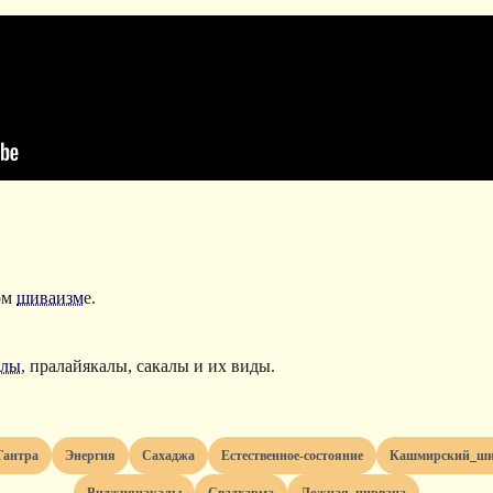
ом
шиваизм
е.
алы
, пралайякалы, сакалы и их виды.
тантра
энергия
сахаджа
естественное-состояние
кашмирский_ш