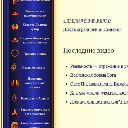
Записаться в
паломничество
« ПРЕДЫДУЩИЕ ВИДЕО
Создать Дхарма
Шесть ограничений сознания
центр
Создать Ашрам для
карма-санньяси
Последние видео
Принять дикшу
Реальность — отражение в у
Стать монахом
Вселенская форма Бога
Получить
консультацию
Свет Пракаши и сила Вимар
монаха
Как мы декодируем реальнос
Приехать в Ашрам
Почему мир не иллюзия? Се
Заказать ритуалы и
богослужения
Создать домашний
ашрам