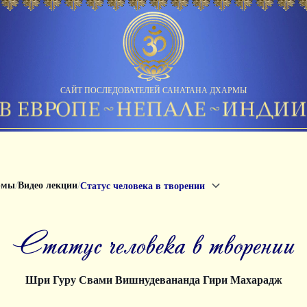
САЙТ ПОСЛЕДОВАТЕЛЕЙ САНАТАНА ДХАРМЫ
/
/
рмы
Видео лекции
Статус человека в творении
Статус человека в творении
Шри Гуру Свами Вишнудевананда Гири Махарадж