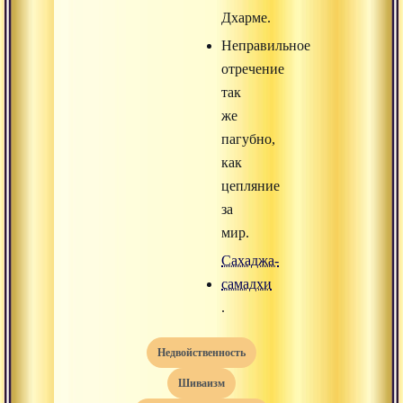
Дхарме.
Неправильное
отречение
так
же
пагубно,
как
цепляние
за
мир.
Сахаджа-
самадхи
.
недвойственность
шиваизм