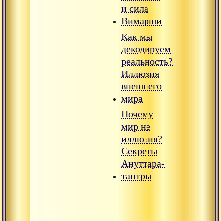
и сила
Вимарши
Как мы
декодируем
реальность?
Иллюзия
внешнего
мира
Почему
мир не
иллюзия?
Секреты
Ануттара-
тантры