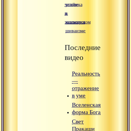
человека
упайи
в
в
эволюции
кашмирском
шиваизме
Последние
видео
Реальность
—
отражение
в уме
Вселенская
форма Бога
Свет
Пракаши