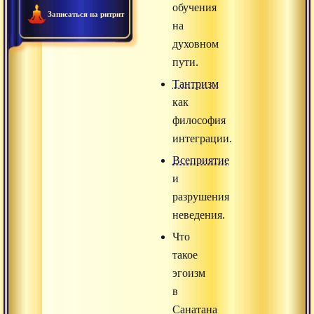
обучения
Записаться на ритрит
на
духовном
пути.
Тантризм
как
философия
интеграции.
Всеприятие
и
разрушения
неведения.
Что
такое
эгоизм
в
Санатана