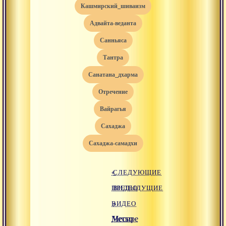
кашмирский_шиваизм
адвайта-веданта
санньяса
тантра
санатана_дхарма
отречение
вайрагья
сахаджа
сахаджа-самадхи
«
СЛЕДУЮЩИЕ
ПРЕДЫДУЩИЕ
ВИДЕО
ВИДЕО
»
Место
Четыре