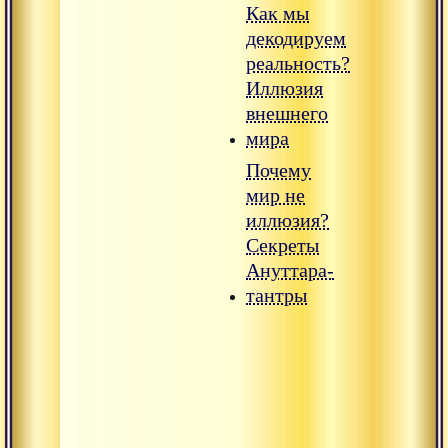
Как мы
декодируем
реальность?
Иллюзия
внешнего
мира
Почему
мир не
иллюзия?
Секреты
Ануттара-
тантры