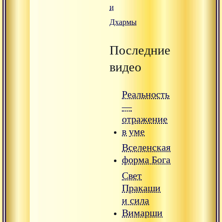
и
Дхармы
Последние
видео
Реальность
—
отражение
в уме
Вселенская
форма Бога
Свет
Пракаши
и сила
Вимарши