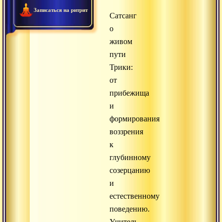
Записаться на ритрит
Сатсанг
о
живом
пути
Трики:
от
прибежища
и
формирования
воззрения
к
глубинному
созерцанию
и
естественному
поведению.
Учитель