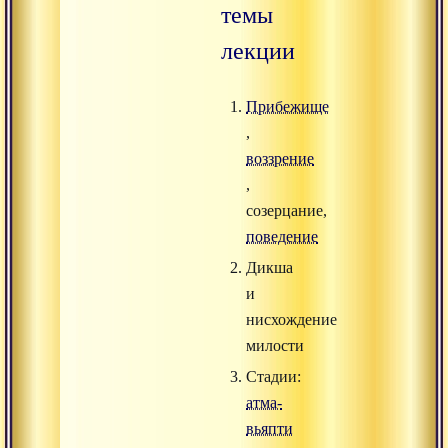
темы
лекции
Прибежище
,
воззрение
,
созерцание,
поведение
Дикша
и
нисхождение
милости
Стадии:
атма-
вьяпти