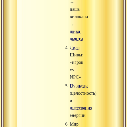
→
паша-
вилокана
→
шива-
вьяпти
Лила
Шивы:
«игрок
vs
NPC»
Пурнатва
(целостность)
и
интеграция
энергий
Мир