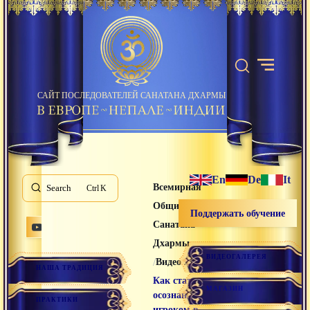
САЙТ ПОСЛЕДОВАТЕЛЕЙ САНАТАНА ДХАРМЫ
En
De
It
Всемирная
Search
K
Община
Поддержать обучение
Санатана
Дхармы
ВИДЕОГАЛЕРЕЯ
/
/
Видео лекции
НАША ТРАДИЦИЯ
Как стать
МАГАЗИН
осознанным
ПРАКТИКИ
игроком в