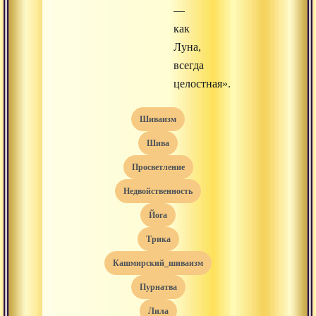
—
как
Луна,
всегда
целостная».
шиваизм
Шива
просветление
недвойственность
йога
трика
кашмирский_шиваизм
пурнатва
лила