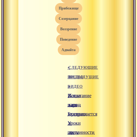
прибежище
созерцание
воззрение
поведение
адвайта
«
СЛЕДУЮЩИЕ
ПРЕДЫДУЩИЕ
ВИДЕО
ВИДЕО
»
Испытание
Когда
царя
карма
Бхадраю:
превращается
Уроки
в
преданности
лилу