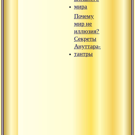
мира
Почему
мир не
иллюзия?
Секреты
Ануттара-
тантры