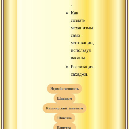
.
Как
создать
механизмы
само-
мотивации,
используя
васаны.
Реализация
сахаджи.
недвойственность
шиваизм
кашмирский_шиваизм
шиватва
Пашутва_