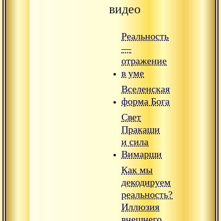
видео
Реальность
—
отражение
в уме
Вселенская
форма Бога
Свет
Пракаши
и сила
Вимарши
Как мы
декодируем
реальность?
Иллюзия
внешнего