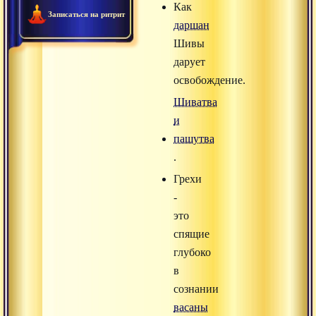
Как
Записаться на ритрит
даршан
Шивы
дарует
освобождение.
Шиватва
и
пашутва
.
Грехи
-
это
спящие
глубоко
в
сознании
васаны