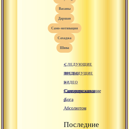
васаны
даршан
само-мотивация
сахаджа
Шива
«
СЛЕДУЮЩИЕ
ПРЕДЫДУЩИЕ
ВИДЕО
ВИДЕО
»
Синхронизация
Самопереживание
с
Бога
Абсолютом
Последние