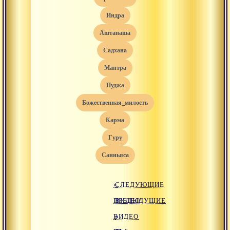
индра
аштапаша
садхана
мантра
пуджа
божественная_милость
карма
гуру
санньяса
«
СЛЕДУЮЩИЕ
ПРЕДЫДУЩИЕ
ВИДЕО
ВИДЕО
»