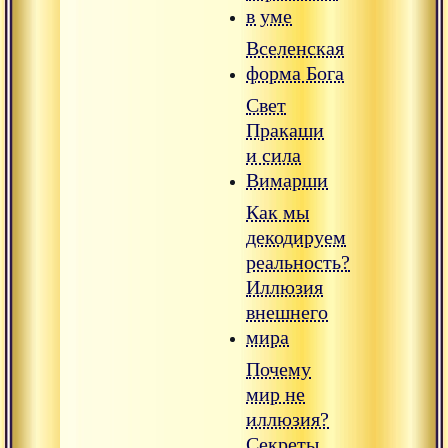
в уме
Вселенская
форма Бога
Свет
Пракаши
и сила
Вимарши
Как мы
декодируем
реальность?
Иллюзия
внешнего
мира
Почему
мир не
иллюзия?
Секреты