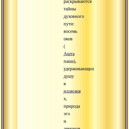
раскрываются
тайны
духовного
пути:
восемь
оков
(
Ашта
паша),
удерживающих
душу
в
иллюзия
х,
природа
эго
и
демонов