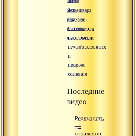
Шива
Всё
Якшешвара:
есть
как
Брахман.
рассеивается
Сатсанг
высокомерие
о
недвойственности
и
природе
сознания
Последние
видео
Реальность
—
отражение