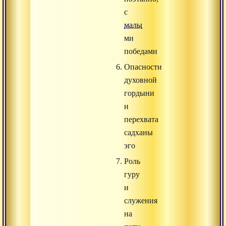
с
малы
ми
победами
Опасности
духовной
гордыни
и
перехвата
садханы
эго
Роль
гуру
и
служения
на