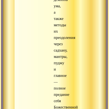
ума,
а
также
методы
их
преодоления
через
садхану,
мантры,
пуджу
и
главное
—
полное
предание
себя
Божественной