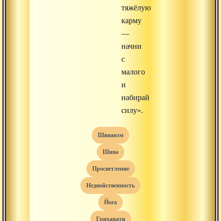
тяжёлую
карму
—
начни
с
малого
и
набирай
силу».
шиваизм
Шива
просветление
недвойственность
йога
грихапати