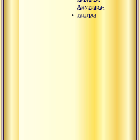
Ануттара-
тантры