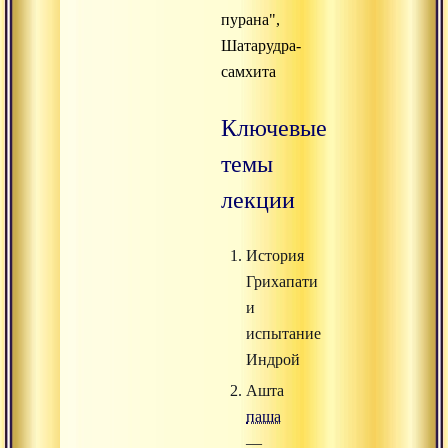
пурана",
Шатарудра-
самхита
Ключевые
темы
лекции
История
Грихапати
и
испытание
Индрой
Ашта
паша
—