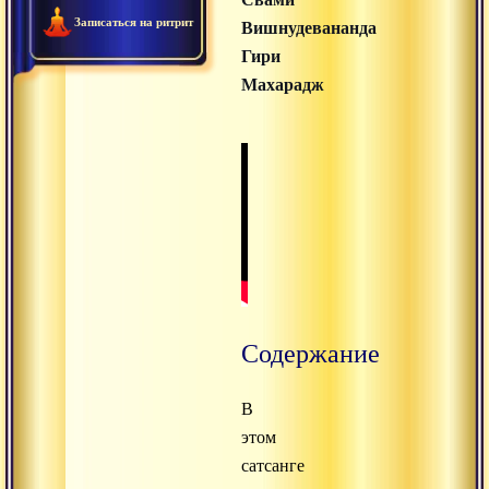
Записаться на ритрит
Вишнудевананда
Гири
Махарадж
Содержание
В
этом
сатсанге