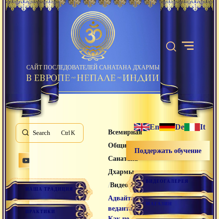
САЙТ ПОСЛЕДОВАТЕЛЕЙ САНАТАНА ДХАРМЫ
En
De
It
Всемирная
Search
K
Община
Поддержать обучение
Санатана
Дхармы
ВИДЕОГАЛЕРЕЯ
/
/
Видео лекции
НАША ТРАДИЦИЯ
Адвайта-
МАГАЗИН
веданта:
ПРАКТИКИ
Как не