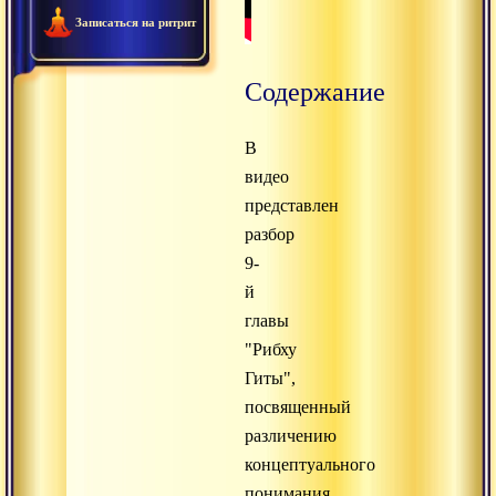
Записаться на ритрит
Содержание
В
видео
представлен
разбор
9-
й
главы
"Рибху
Гиты",
посвященный
различению
концептуального
понимания