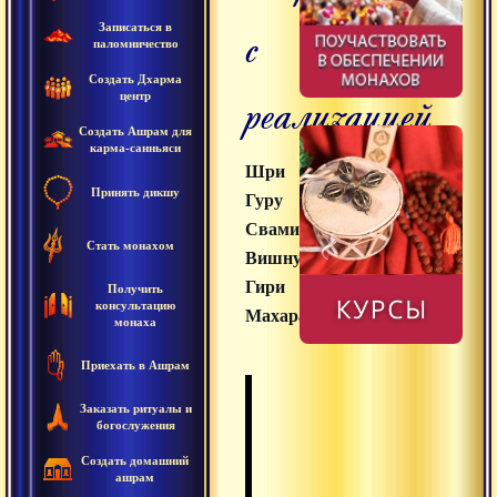
с
Записаться в
паломничество
Создать Дхарма
реализацией
центр
Создать Ашрам для
карма-санньяси
Шри
Принять дикшу
Гуру
Свами
Стать монахом
Вишнудевананда
Гири
Получить
консультацию
Махарадж
монаха
Приехать в Ашрам
Заказать ритуалы и
богослужения
Создать домашний
ашрам