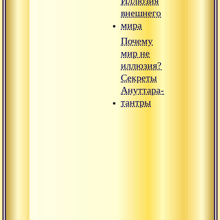
Иллюзия
внешнего
мира
Почему
мир не
иллюзия?
Секреты
Ануттара-
тантры