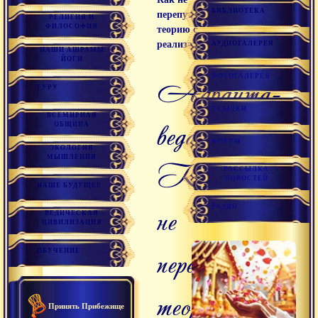
БИБЛИОТЕКА
перепутать
РЕЛИГИЯ И
ФИЛОСОФИЯ
теорию с
реализацией
АУДИОГАЛЕРЕЯ
НАШИ АШРАМЫ
ЙОГИ
Адвайта-
ФОТОГАЛЕРЕЯ
ГУРУ
ССЫЛКИ
ВСЕМИРНАЯ
веданта:
ОБЩИНА
ФОРУМ
ЭКОЛОГИЯ
МЫШЛЕНИЯ
Как
РАССЫЛКА
НОВОСТЕЙ
НАШЕ БУДУЩЕЕ
не
РАДИО
ВЕДИЧЕСКАЯ
ЦИВИЛИЗАЦИЯ
перепутать
ОБУЧЕНИЕ
теорию
Принять Прибежище