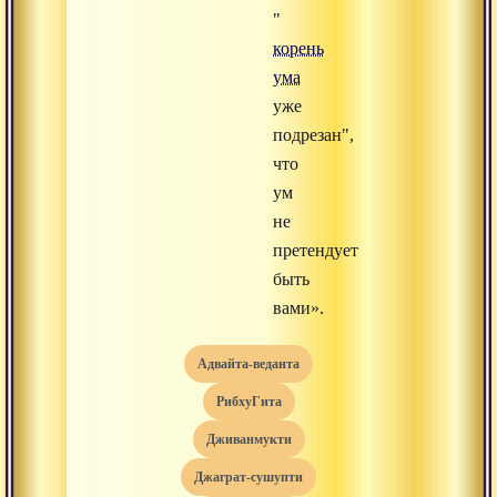
"
корень
ума
уже
подрезан",
что
ум
не
претендует
быть
вами».
адвайта-веданта
РибхуГита
дживанмукти
джаграт-сушупти