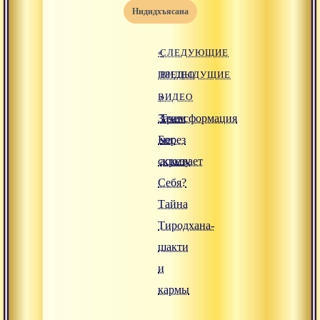
нидидхъясана
«
СЛЕДУЮЩИЕ
ПРЕДЫДУЩИЕ
ВИДЕО
ВИДЕО
»
Зачем
Трансформация
Бог
через
скрывает
аскезу
Себя?
Тайна
Тиродхана-
шакти
и
кармы