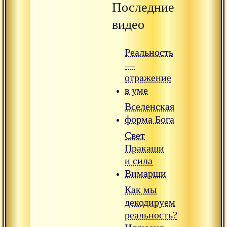
Последние
видео
Реальность
—
отражение
в уме
Вселенская
форма Бога
Свет
Пракаши
и сила
Вимарши
Как мы
декодируем
реальность?