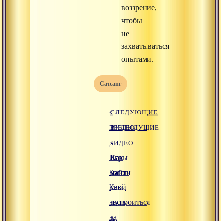
воззрение,
чтобы
не
захватываться
опытами.
Сатсанг
«
СЛЕДУЮЩИЕ
ПРЕДЫДУЩИЕ
ВИДЕО
ВИДЕО
»
Игры
Как
Богов.
найти
Как
свой
настроиться
путь
на
к