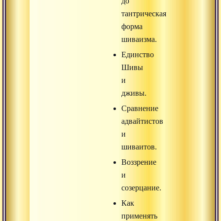
до
тантрическая
форма
шиваизма.
Единство
Шивы
и
дживы.
Сравнение
адвайтистов
и
шиваитов.
Воззрение
и
созерцание.
Как
применять