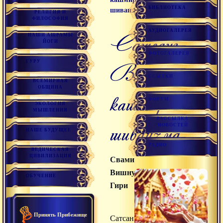
БИБЛИОТЕКА
шиваизма
РЕЛИГИЯ И
ФИЛОСОФИЯ
АУДИОГАЛЕРЕЯ
Сатсанг
НАШИ АШРАМЫ
ЙОГИ
ФОТОГАЛЕРЕЯ
ГУРУ
Воззрение
ССЫЛКИ
ВСЕМИРНАЯ
ОБЩИНА
кашмирского
ФОРУМ
ЭКОЛОГИЯ
МЫШЛЕНИЯ
РАССЫЛКА
шиваизма
НОВОСТЕЙ
НАШЕ БУДУЩЕЕ
РАДИО
ВЕДИЧЕСКАЯ
ЦИВИЛИЗАЦИЯ
Свами
Вишнудевананда
ОБУЧЕНИЕ
Гири
Принять Прибежище
Сатсанг