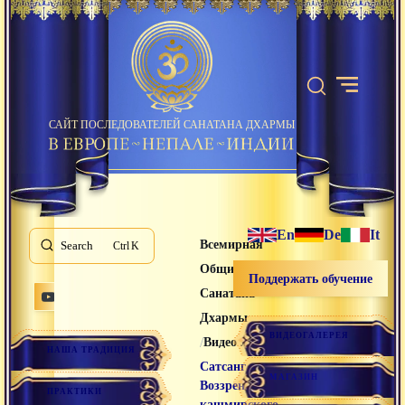
САЙТ ПОСЛЕДОВАТЕЛЕЙ САНАТАНА ДХАРМЫ
En
De
It
Всемирная
Search
K
Община
Поддержать обучение
Санатана
Дхармы
ВИДЕОГАЛЕРЕЯ
/
/
Видео лекции
НАША ТРАДИЦИЯ
Сатсанг
МАГАЗИН
Воззрение
ПРАКТИКИ
кашмирского