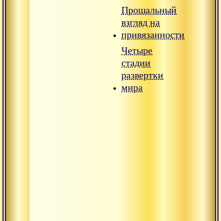
Прощальный
взгляд на
привязанности
Четыре
стадии
развертки
мира