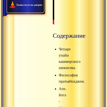
Записаться на ритрит
Содержание
Четыре
упайи
кашмирского
шиваизма.
Философия
пратьябхиджня.
Ати-
йога
-