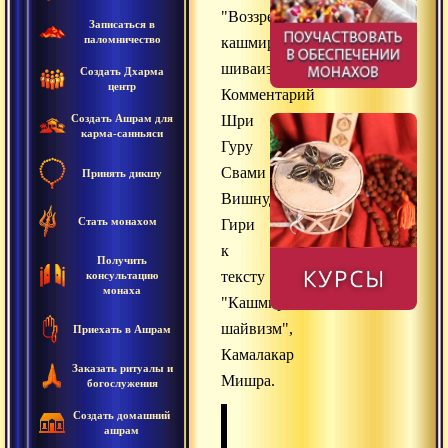
"Воззрение
Записаться в
паломничество
кашмирского
шиваизма"
Создать Дхарма
центр
Комментарий
Создать Ашрам для
Шри
карма-санньяси
Гуру
Свами
Принять дикшу
Вишнудевананда
Стать монахом
Гири
к
Получить
тексту
консультацию
монаха
"Кашмирский
шайвизм",
Приехать в Ашрам
Камалакар
Заказать ритуалы и
Мишра.
богослужения
Создать домашний
ашрам