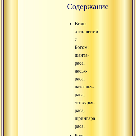
Содержание
Виды
отношений
с
Богом:
шанта-
раса,
дасья-
раса,
ватсалья-
раса,
матхурья-
раса,
шрингара-
раса.
Роль