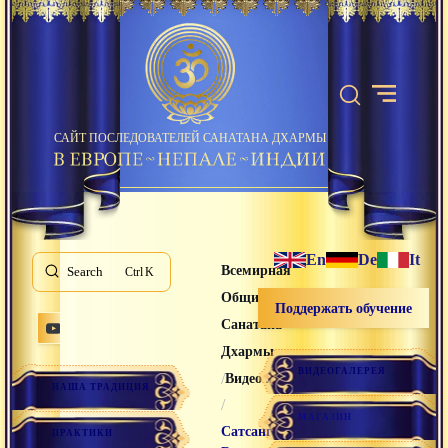
САЙТ ПОСЛЕДОВАТЕЛЕЙ САНАТАНА ДХАРМЫ
En
De
It
Всемирная
Search
K
Община
Поддержать обучение
Санатана
Дхармы
ВИДЕОГАЛЕРЕЯ
/
Видео лекции
НАША ТРАДИЦИЯ
/
МАГАЗИН
Сатсанг
ПРАКТИКИ