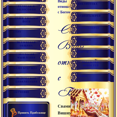
Виды
БИБЛИОТЕКА
отношений
РЕЛИГИЯ И
ФИЛОСОФИЯ
с Богом
АУДИОГАЛЕРЕЯ
НАШИ АШРАМЫ
ЙОГИ
Сатсанг
ФОТОГАЛЕРЕЯ
ГУРУ
Виды
ССЫЛКИ
ВСЕМИРНАЯ
ОБЩИНА
ФОРУМ
ЭКОЛОГИЯ
отношений
МЫШЛЕНИЯ
РАССЫЛКА
НОВОСТЕЙ
НАШЕ БУДУЩЕЕ
с
РАДИО
ВЕДИЧЕСКАЯ
ЦИВИЛИЗАЦИЯ
Богом
ОБУЧЕНИЕ
Свами
Вишнудевананда
Принять Прибежище