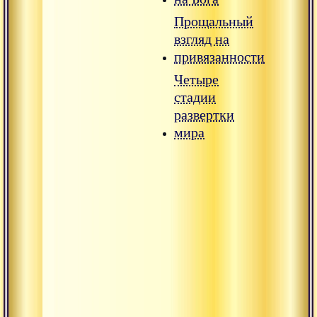
Прощальный
взгляд на
привязанности
Четыре
стадии
развертки
мира