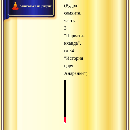
(Рудра-
Записаться на ритрит
самхита,
часть
3
"Парвати-
кханда",
гл.34
"История
царя
Анараньи").