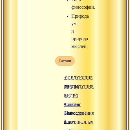
философии.
Природа
ума
и
природа
мыслей.
Сатсанг
«
СЛЕДУЮЩИЕ
ПРЕДЫДУЩИЕ
ВИДЕО
ВИДЕО
»
Сатсанг
Сатсанг
Благословения
Никогда
божественных
не