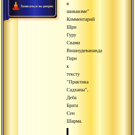
в
Записаться на ритрит
шиваизме"
Комментарий
Шри
Гуру
Свами
Вишнудевананда
Гири
к
тексту
"Практика
Садханы",
Деба
Брата
Сен
Шарма.