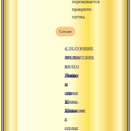
переживается
пракрити-
таттва.
Сатсанг
«
СЛЕДУЮЩИЕ
ПРЕДЫДУЩИЕ
ВИДЕО
ВИДЕО
»
Вишну
Добро
в
и
сердце
зло
Шивы,
в
Шива
шиваизме
в
сердце