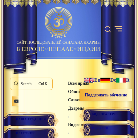
САЙТ ПОСЛЕДОВАТЕЛЕЙ САНАТАНА ДХАРМЫ
En
De
It
Всемирная
Search
K
Община
Поддержать обучение
Санатана
Дхармы
ВИДЕОГАЛЕРЕЯ
/
НАША ТРАДИЦИЯ
Видео лекции
МАГАЗИН
/
ПРАКТИКИ