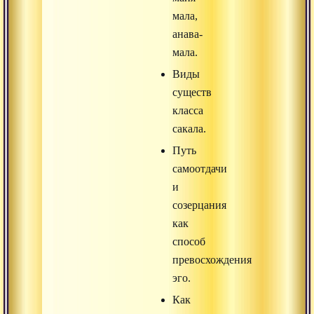
мала,
анава-
мала.
Виды
существ
класса
сакала.
Путь
самоотдачи
и
созерцания
как
способ
превосхождения
эго.
Как