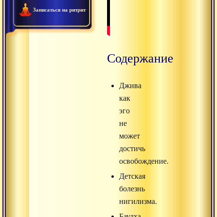
Записаться на ритрит
Содержание
Джива
как
эго
не
может
достичь
освобождение.
Детская
болезнь
нигилизма.
Баудха-