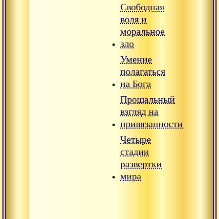
Свободная
воля и
моральное
зло
Умение
полагаться
на Бога
Прощальный
взгляд на
привязанности
Четыре
стадии
развертки
мира