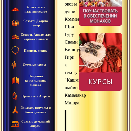
оковы
Записаться в
души"
паломничество
Комментарий
Создать Дхарма
центр
Шри
Гуру
Создать Ашрам для
карма-санньяси
Свами
Вишнудевананда
Принять дикшу
Гири
к
Стать монахом
тексту
Получить
"Кашмирский
консультацию
монаха
шайвизм",
Камалакар
Приехать в Ашрам
Мишра.
Заказать ритуалы и
богослужения
Создать домашний
ашрам