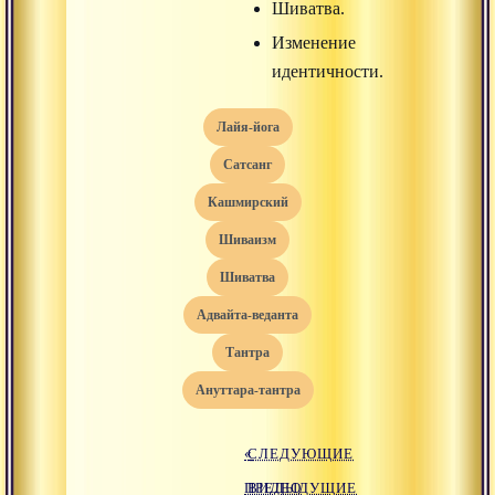
Шиватва.
Изменение
идентичности.
Лайя-йога
Сатсанг
кашмирский
шиваизм
шиватва
адвайта-веданта
тантра
ануттара-тантра
«
СЛЕДУЮЩИЕ
ПРЕДЫДУЩИЕ
ВИДЕО