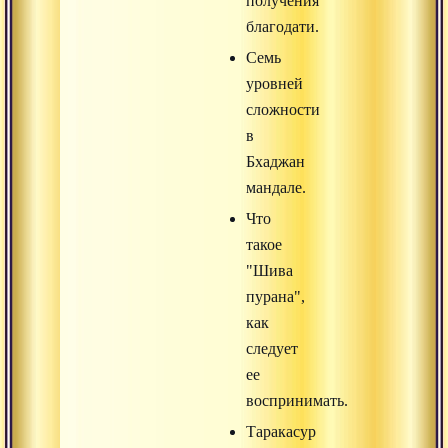
получения
благодати.
Семь
уровней
сложности
в
Бхаджан
мандале.
Что
такое
"Шива
пурана",
как
следует
ее
воспринимать.
Таракасур