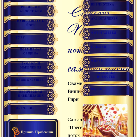
БИБЛИОТЕКА
Сатсанг
РЕЛИГИЯ И
ФИЛОСОФИЯ
АУДИОГАЛЕРЕЯ
НАШИ АШРАМЫ
Пресечь
ЙОГИ
ФОТОГАЛЕРЕЯ
ГУРУ
поток
ССЫЛКИ
ВСЕМИРНАЯ
ОБЩИНА
саморефлексии
ФОРУМ
ЭКОЛОГИЯ
МЫШЛЕНИЯ
РАССЫЛКА
НОВОСТЕЙ
НАШЕ БУДУЩЕЕ
Свами
РАДИО
Вишнудевананда
ВЕДИЧЕСКАЯ
ЦИВИЛИЗАЦИЯ
Гири
ОБУЧЕНИЕ
Сатсанг
"Пресечь
Принять Прибежище
поток