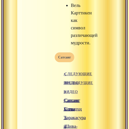
Вель
Карттикеи
как
символ
различающей
мудрости.
Сатсанг
«
СЛЕДУЮЩИЕ
ПРЕДЫДУЩИЕ
ВИДЕО
ВИДЕО
»
Сатсанг
Сатсанг
Битва
Самадхи
Таракасура
в
и
Шива-