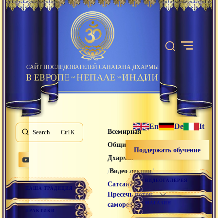
САЙТ ПОСЛЕДОВАТЕЛЕЙ САНАТАНА ДХАРМЫ
En
De
It
Всемирная
Search
K
Община Санатана
Поддержать обучение
Дхармы
/
/
Видео лекции
ВИДЕОГАЛЕРЕЯ
Сатсанг
НАША ТРАДИЦИЯ
Пресечь поток
МАГАЗИН
саморефлексии
ПРАКТИКИ