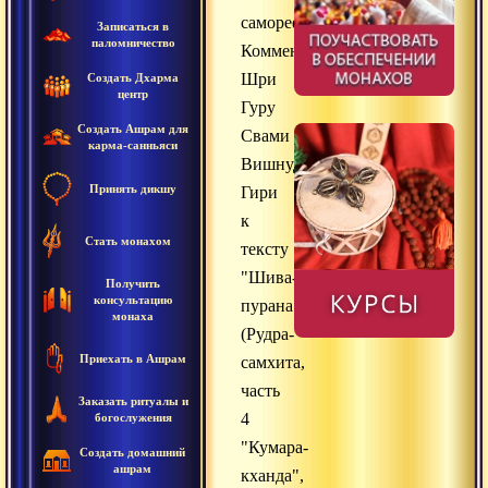
саморефлексии"
Записаться в
паломничество
Комментарий
Шри
Создать Дхарма
центр
Гуру
Создать Ашрам для
Свами
карма-санньяси
Вишнудевананда
Принять дикшу
Гири
к
Стать монахом
тексту
"Шива-
Получить
консультацию
пурана"
монаха
(Рудра-
Приехать в Ашрам
самхита,
часть
Заказать ритуалы и
4
богослужения
"Кумара-
Создать домашний
ашрам
кханда",