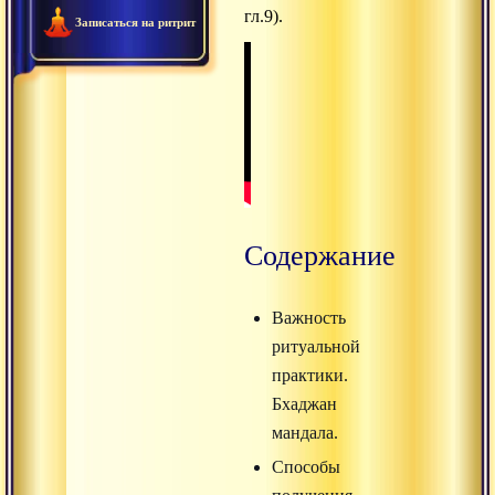
гл.9).
Записаться на ритрит
Содержание
Важность
ритуальной
практики.
Бхаджан
мандала.
Способы