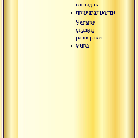
взгляд на
привязанности
Четыре
стадии
развертки
мира