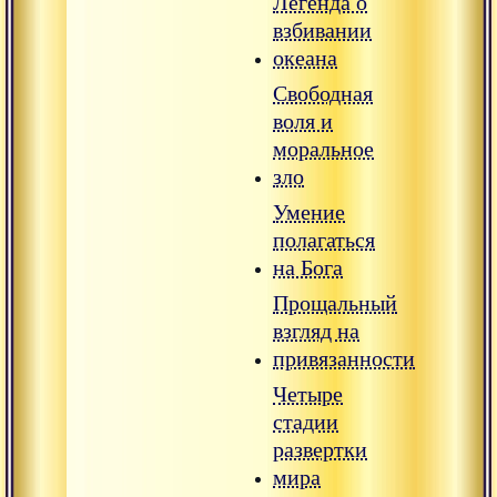
Легенда о
взбивании
океана
Свободная
воля и
моральное
зло
Умение
полагаться
на Бога
Прощальный
взгляд на
привязанности
Четыре
стадии
развертки
мира