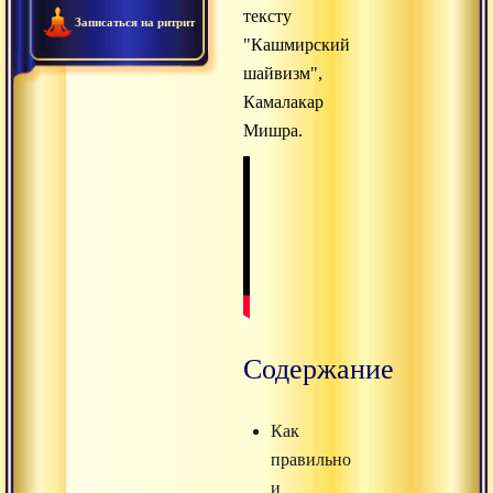
тексту
Записаться на ритрит
"Кашмирский
шайвизм",
Камалакар
Мишра.
Содержание
Как
правильно
и