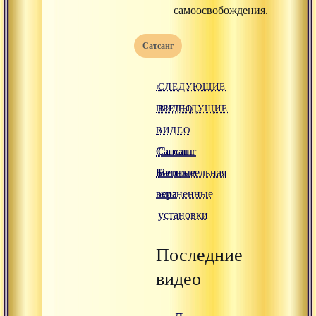
самоосвобождения.
Сатсанг
«
СЛЕДУЮЩИЕ
ПРЕДЫДУЩИЕ
ВИДЕО
ВИДЕО
»
Сатсанг
Сатсанг
Беспредельная
Верные
вера
жизненные
установки
Последние
видео