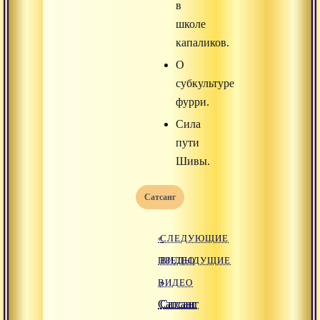
в
школе
капаликов.
О
субкультуре
фурри.
Сила
пути
Шивы.
Сатсанг
«
СЛЕДУЮЩИЕ
ПРЕДЫДУЩИЕ
ВИДЕО
ВИДЕО
»
Сатсанг
Сатсанг