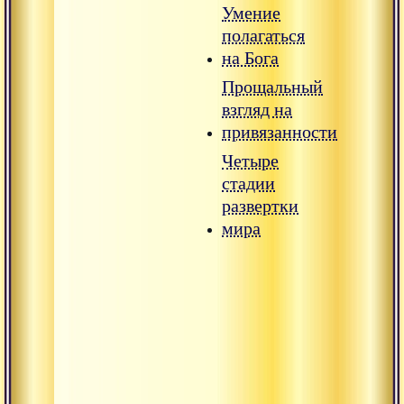
Умение
полагаться
на Бога
Прощальный
взгляд на
привязанности
Четыре
стадии
развертки
мира