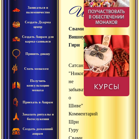
Шиве
Записаться в
паломничество
Создать Дхарма
центр
Свами
Вишнудевананда
Создать Ашрам для
карма-санньяси
Гири
Принять дикшу
Сатсанг
Стать монахом
"Никогда
Получить
не
консультацию
забывать
монаха
о
Приехать в Ашрам
Шиве"
Комментарий
Заказать ритуалы и
богослужения
Шри
Создать домашний
Гуру
ашрам
Свами