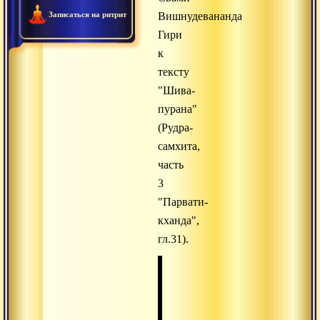
Записаться на ритрит
Вишнудевананда
Гири
к
тексту
"Шива-
пурана"
(Рудра-
самхита,
часть
3
"Парвати-
кханда",
гл.31).