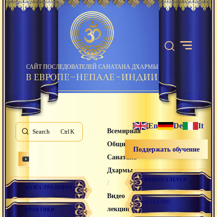
САЙТ ПОСЛЕДОВАТЕЛЕЙ САНАТАНА ДХАРМЫ
En
De
It
Всемирная
Search
K
Община
Поддержать обучение
Санатана
Дхармы
ВИДЕОГАЛЕРЕЯ
/
НАША ТРАДИЦИЯ
Видео
МАГАЗИН
лекции
ПРАКТИКИ