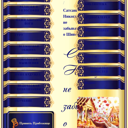
/
БИБЛИОТЕКА
РЕЛИГИЯ И
Сатсанг
ФИЛОСОФИЯ
Никогда
АУДИОГАЛЕРЕЯ
НАШИ АШРАМЫ
не
ЙОГИ
забывать
ФОТОГАЛЕРЕЯ
о Шиве
ГУРУ
ССЫЛКИ
ВСЕМИРНАЯ
Сатсанг
ОБЩИНА
ФОРУМ
ЭКОЛОГИЯ
МЫШЛЕНИЯ
Никогда
РАССЫЛКА
НОВОСТЕЙ
НАШЕ БУДУЩЕЕ
не
РАДИО
ВЕДИЧЕСКАЯ
ЦИВИЛИЗАЦИЯ
забывать
ОБУЧЕНИЕ
о
Принять Прибежище