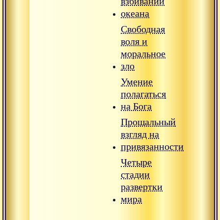
взбивании
океана
Свободная
воля и
моральное
зло
Умение
полагаться
на Бога
Прощальный
взгляд на
привязанности
Четыре
стадии
развертки
мира