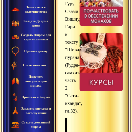
Гуру
Записаться в
Свами
паломничество
Вишнудевананда
Создать Дхарма
центр
Гири
к
Создать Ашрам для
карма-санньяси
тексту
"Шива-
Принять дикшу
пурана"
(Рудра-
Стать монахом
самхита,
Получить
часть
консультацию
монаха
2
"Сати-
Приехать в Ашрам
кханда",
Заказать ритуалы и
гл.32).
богослужения
Создать домашний
ашрам