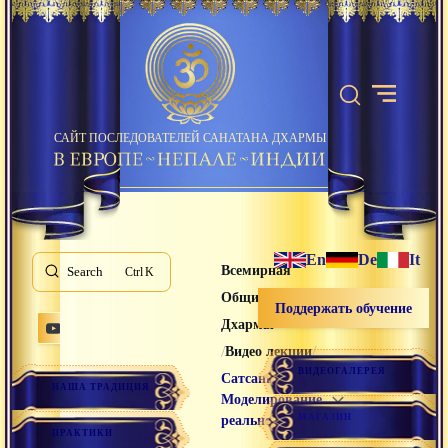
САЙТ ПОСЛЕДОВАТЕЛЕЙ САНАТАНА ДХАРМЫ
En
De
It
Всемирная
Search
K
Община Санатана
Поддержать обучение
Дхармы
/
/
Видео лекции
ВИДЕОГАЛЕРЕЯ
Сатсанг
НАША ТРАДИЦИЯ
Моделирование
МАГАЗИН
реальности
ПРАКТИКИ