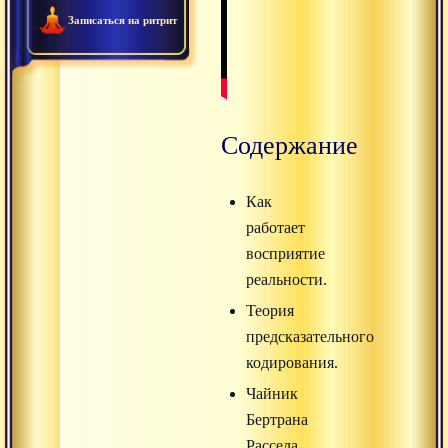
Записаться на ритрит
Содержание
Как
работает
восприятие
реальности.
Теория
предсказательного
кодирования.
Чайник
Бертрана
Рассела.