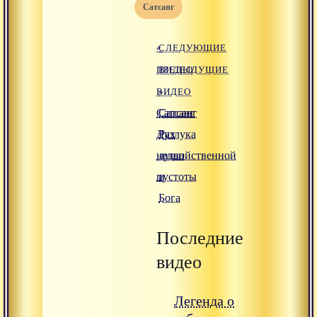
Сатсанг
«
СЛЕДУЮЩИЕ
ПРЕДЫДУЩИЕ
ВИДЕО
ВИДЕО
»
Сатсанг
Сатсанг
Дух
Разлука
недвойственной
души
пустоты
и
Бога
Последние
видео
Легенда о