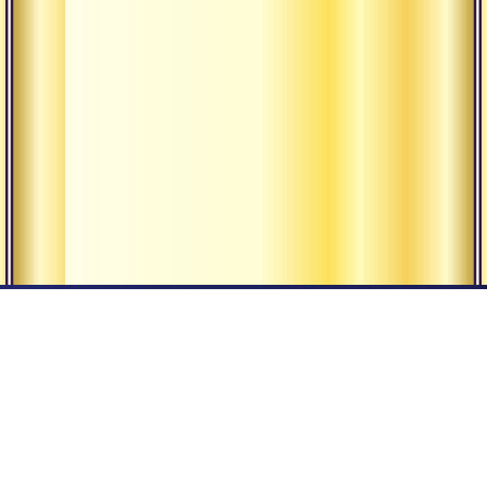
Наша Традиция
Религия и
философия
Наши ашрамы
йоги
Гуру
Всемирная
община
Экология
мышления