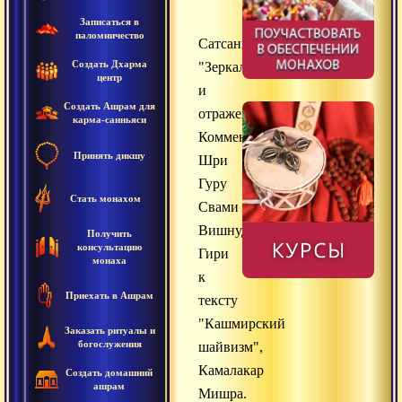
Записаться в
паломничество
Сатсанг
Создать Дхарма
"Зеркало
центр
и
Создать Ашрам для
отражения"
карма-санньяси
Комментарий
Принять дикшу
Шри
Гуру
Стать монахом
Свами
Вишнудевананда
Получить
консультацию
Гири
монаха
к
Приехать в Ашрам
тексту
"Кашмирский
Заказать ритуалы и
богослужения
шайвизм",
Камалакар
Создать домашний
ашрам
Мишра.