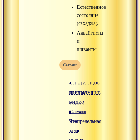
Естественное
состояние
(сахаджа).
Адвайтисты
и
шиваиты.
Сатсанг
«
СЛЕДУЮЩИЕ
ПРЕДЫДУЩИЕ
ВИДЕО
ВИДЕО
»
Сатсанг
Сатсанг
Что
Беспредельная
такое
вера
мокша