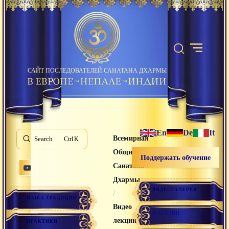
САЙТ ПОСЛЕДОВАТЕЛЕЙ САНАТАНА ДХАРМЫ
En
De
It
Всемирная
Search
K
Община
Поддержать обучение
Санатана
Дхармы
ВИДЕОГАЛЕРЕЯ
/
НАША ТРАДИЦИЯ
Видео
МАГАЗИН
лекции
ПРАКТИКИ