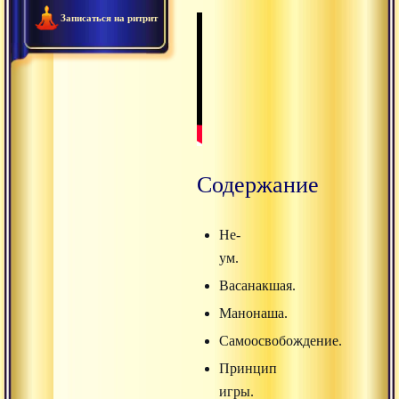
Записаться на ритрит
Содержание
Не-
ум.
Васанакшая.
Манонаша.
Самоосвобождение.
Принцип
игры.