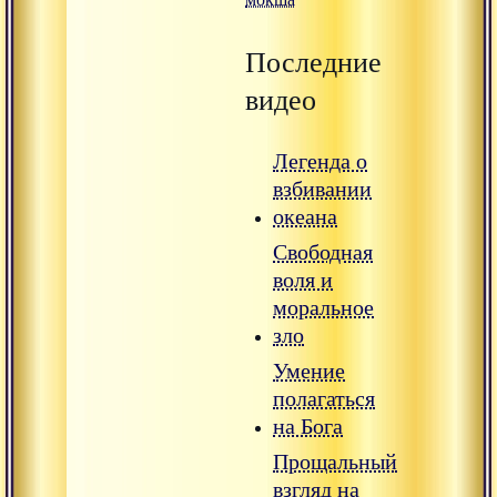
Последние
видео
Легенда о
взбивании
океана
Свободная
воля и
моральное
зло
Умение
полагаться
на Бога
Прощальный
взгляд на