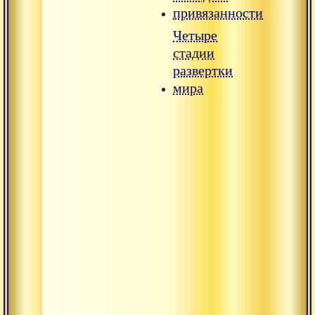
привязанности
Четыре
стадии
развертки
мира