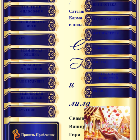
/
БИБЛИОТЕКА
РЕЛИГИЯ И
Сатсанг
ФИЛОСОФИЯ
Карма
АУДИОГАЛЕРЕЯ
НАШИ АШРАМЫ
и лила
ЙОГИ
ФОТОГАЛЕРЕЯ
Сатсанг
ГУРУ
ССЫЛКИ
ВСЕМИРНАЯ
ОБЩИНА
Карма
ФОРУМ
ЭКОЛОГИЯ
МЫШЛЕНИЯ
РАССЫЛКА
и
НОВОСТЕЙ
НАШЕ БУДУЩЕЕ
РАДИО
ВЕДИЧЕСКАЯ
лила
ЦИВИЛИЗАЦИЯ
ОБУЧЕНИЕ
Свами
Вишнудевананда
Гири
Принять Прибежище