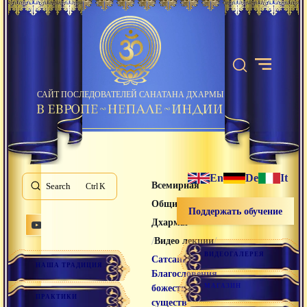
САЙТ ПОСЛЕДОВАТЕЛЕЙ САНАТАНА ДХАРМЫ
En
De
It
Всемирная
Search
K
Община Санатана
Поддержать обучение
Дхармы
/
/
Видео лекции
ВИДЕОГАЛЕРЕЯ
Сатсанг
НАША ТРАДИЦИЯ
Благословения
МАГАЗИН
божественных
ПРАКТИКИ
существ