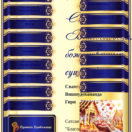
БИБЛИОТЕКА
РЕЛИГИЯ И
ФИЛОСОФИЯ
Сатсанг
АУДИОГАЛЕРЕЯ
НАШИ АШРАМЫ
ЙОГИ
Благословени
ФОТОГАЛЕРЕЯ
ГУРУ
ССЫЛКИ
божественных
ВСЕМИРНАЯ
ОБЩИНА
ФОРУМ
ЭКОЛОГИЯ
существ
МЫШЛЕНИЯ
РАССЫЛКА
НОВОСТЕЙ
НАШЕ БУДУЩЕЕ
Свами
РАДИО
ВЕДИЧЕСКАЯ
ЦИВИЛИЗАЦИЯ
Вишнудевананда
Гири
ОБУЧЕНИЕ
Сатсанг
Принять Прибежище
"Благословения