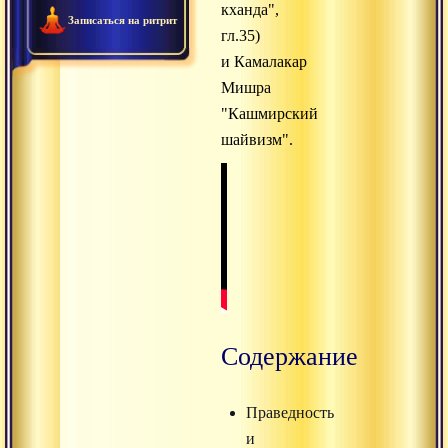
кханда",
Записаться на ритрит
гл.35)
и Камалакар
Мишра
"Кашмирский
шайвизм".
Содержание
Праведность
и