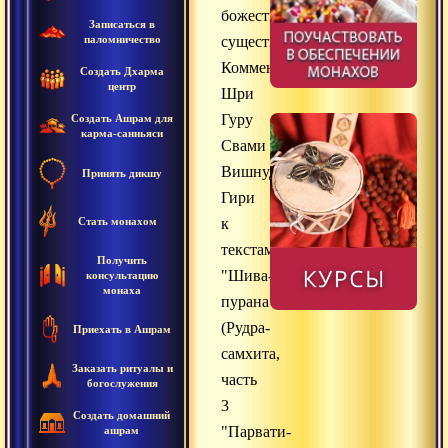
божественных
Записаться в
паломничество
существ"
Комментарий
Создать Дхарма
центр
Шри
Гуру
Создать Ашрам для
карма-санньяси
Свами
Вишнудевананда
Принять дикшу
Гири
Стать монахом
к
текстам:
Получить
"Шива-
консультацию
монаха
пурана"
(Рудра-
Приехать в Ашрам
самхита,
Заказать ритуалы и
часть
богослужения
3
Создать домашний
"Парвати-
ашрам